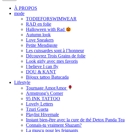
À PROPOS
mode
TODIEFORSWIMWEAR
RAD en folie
Halloween with Rad
Autumn look
Love Sneakers
Petite Mendigote
Les cuissardes sont à l’honneur
Découvrez Trois Grains de folie
Look girly avec mes favoris
I believe I can fly
DOU & KANT
Bijoux tattoo Batucada
Lifestyle
Tournage AmorAmor
Armstrong’s Corner
95 INK TATTOO
Lovely Letters
Tzuri Gueta
Playlist Hivernale
Instant bien-être avec la cure de thé Detox Panda Tea
Connais-tu vraiment Shazam?
La muscu pour les feignants