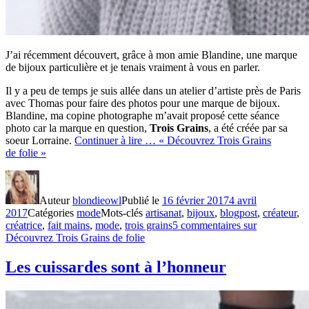
J’ai récemment découvert, grâce à mon amie Blandine, une marque
de bijoux particulière et je tenais vraiment à vous en parler.
Il y a peu de temps je suis allée dans un atelier d’artiste près de Paris
avec Thomas pour faire des photos pour une marque de bijoux.
Blandine, ma copine photographe m’avait proposé cette séance
photo car la marque en question,
Trois Grains
, a été créée par sa
soeur Lorraine.
Continuer à lire …
« Découvrez Trois Grains
de folie »
Auteur
blondieowl
Publié le
16 février 2017
4 avril
2017
Catégories
mode
Mots-clés
artisanat
,
bijoux
,
blogpost
,
créateur
,
créatrice
,
fait mains
,
mode
,
trois grains
5 commentaires
sur
Découvrez Trois Grains de folie
Les cuissardes sont à l’honneur