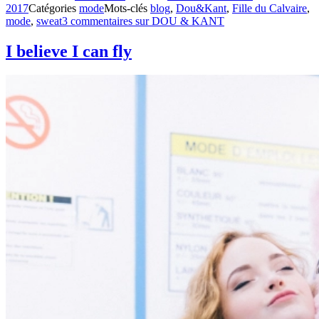
2017
Catégories
mode
Mots-clés
blog
,
Dou&Kant
,
Fille du Calvaire
,
mode
,
sweat
3 commentaires
sur DOU & KANT
I believe I can fly