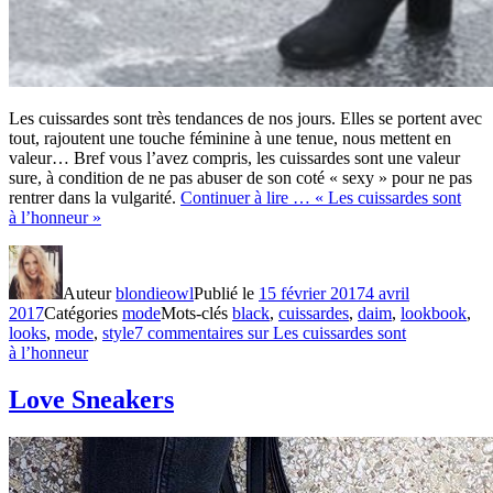
Les cuissardes sont très tendances de nos jours. Elles se portent avec
tout, rajoutent une touche féminine à une tenue, nous mettent en
valeur… Bref vous l’avez compris, les cuissardes sont une valeur
sure, à condition de ne pas abuser de son coté « sexy » pour ne pas
rentrer dans la vulgarité.
Continuer à lire …
« Les cuissardes sont
à l’honneur »
Auteur
blondieowl
Publié le
15 février 2017
4 avril
2017
Catégories
mode
Mots-clés
black
,
cuissardes
,
daim
,
lookbook
,
looks
,
mode
,
style
7 commentaires
sur Les cuissardes sont
à l’honneur
Love Sneakers