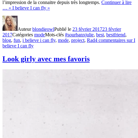
l’impression de la connaitre depuis très longtemps.
Continuer à lire
…
« I believe I can fly »
Auteur
blondieowl
Publié le
23 février 2017
23 février
2017
Catégories
mode
Mots-clés
#sourbanxjulie
,
best
,
bestfriend
,
blog
,
fun
,
i believe i can fly
,
mode
,
project
,
Rad
4 commentaires
sur I
believe I can fly
Look girly avec mes favoris