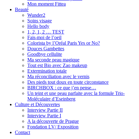
Mon moment Fittea
Beauté
Wunder2
Soins visage
Hello body
1, 2, 1, 2 … TEST
Fais-moi de l’oeil
Colorista by l’Oréal Paris Yes or No?
Douces Gambettes
Goodbye cellulite
Ma seconde peau magique
Tout est Bio avec Zao makeup
Extermination totale
Ma réconciliation avec le vernis
Des pieds tout doux en toute circonstance
BIRCHBOX : ce que j’en pense…
Un teint et une peau parfaite avec la formule Trio-
Moléculaire d’Eseinberg
Culture et Découvertes
Interview Partie II
Interview Partie I
A la découverte de Prague
Fondation LV/ Exposition
Contact