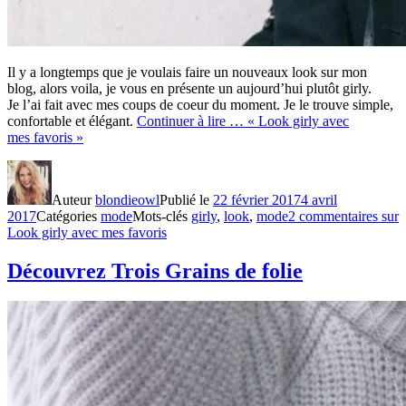
Il y a longtemps que je voulais faire un nouveaux look sur mon
blog, alors voila, je vous en présente un aujourd’hui plutôt girly.
Je l’ai fait avec mes coups de coeur du moment. Je le trouve simple,
confortable et élégant.
Continuer à lire …
« Look girly avec
mes favoris »
Auteur
blondieowl
Publié le
22 février 2017
4 avril
2017
Catégories
mode
Mots-clés
girly
,
look
,
mode
2 commentaires
sur
Look girly avec mes favoris
Découvrez Trois Grains de folie