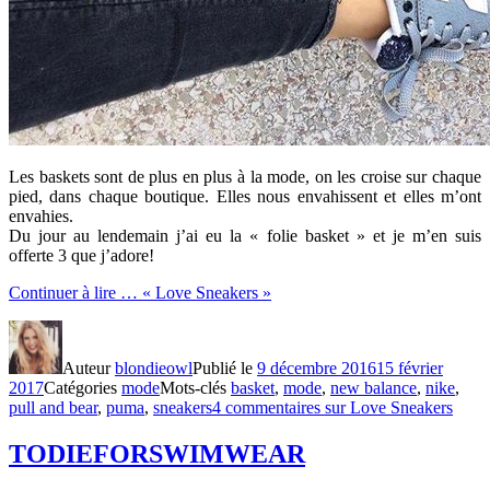
Les baskets sont de plus en plus à la mode, on les croise sur chaque
pied, dans chaque boutique. Elles nous envahissent et elles m’ont
envahies.
Du jour au lendemain j’ai eu la « folie basket » et je m’en suis
offerte 3 que j’adore!
Continuer à lire …
« Love Sneakers »
Auteur
blondieowl
Publié le
9 décembre 2016
15 février
2017
Catégories
mode
Mots-clés
basket
,
mode
,
new balance
,
nike
,
pull and bear
,
puma
,
sneakers
4 commentaires
sur Love Sneakers
TODIEFORSWIMWEAR