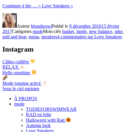
Continuer à lire …
« Love Sneakers »
Auteur
blondieowl
Publié le
9 décembre 2016
15 février
2017
Catégories
mode
Mots-clés
basket
,
mode
,
new balance
,
nike
,
pull and bear
,
puma
,
sneakers
4 commentaires
sur Love Sneakers
Instagram
Câlins cuillère
RELAX
Hello sunshine
Mode jogging activé
Sous le ciel parisien
À PROPOS
mode
TODIEFORSWIMWEAR
RAD en folie
Halloween with Rad
Autumn look
Love Sneakers