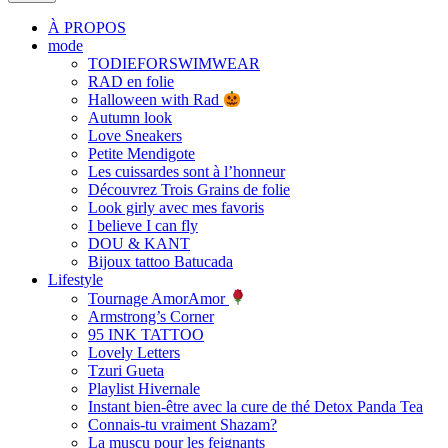
À PROPOS
mode
TODIEFORSWIMWEAR
RAD en folie
Halloween with Rad
Autumn look
Love Sneakers
Petite Mendigote
Les cuissardes sont à l’honneur
Découvrez Trois Grains de folie
Look girly avec mes favoris
I believe I can fly
DOU & KANT
Bijoux tattoo Batucada
Lifestyle
Tournage AmorAmor
Armstrong’s Corner
95 INK TATTOO
Lovely Letters
Tzuri Gueta
Playlist Hivernale
Instant bien-être avec la cure de thé Detox Panda Tea
Connais-tu vraiment Shazam?
La muscu pour les feignants