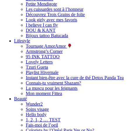
Petite Mendigote
Les cuissardes sont à l’honneur
Découvrez Trois Grains de folie
Look girly avec mes favoris
I believe I can fly
DOU & KANT
Bijoux tattoo Batucada
Lifestyle
Tournage AmorAmor
Armstrong’s Corner
95 INK TATTOO
Lovely Letters
Tzuri Gueta
Playlist Hivernale
Instant bien-être avec la cure de thé Detox Panda Tea
Connais-tu vraiment Shazam?
La muscu pour les feignants
Mon moment Fittea
Beauté
Wunder2
Soins visage
Hello body
1, 2, 1, 2 … TEST
Fais-moi de l’oeil
Colorista by l’Oréal Paris Yes or No?