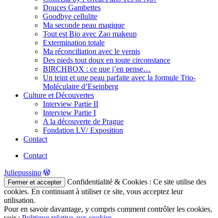
Douces Gambettes
Goodbye cellulite
Ma seconde peau magique
Tout est Bio avec Zao makeup
Extermination totale
Ma réconciliation avec le vernis
Des pieds tout doux en toute circonstance
BIRCHBOX : ce que j’en pense…
Un teint et une peau parfaite avec la formule Trio-
Moléculaire d’Eseinberg
Culture et Découvertes
Interview Partie II
Interview Partie I
A la découverte de Prague
Fondation LV/ Exposition
Contact
Contact
Juliepussino
Confidentialité & Cookies : Ce site utilise des
cookies. En continuant à utiliser ce site, vous acceptez leur
utilisation.
Pour en savoir davantage, y compris comment contrôler les cookies,
voir :
Politique relative aux cookies