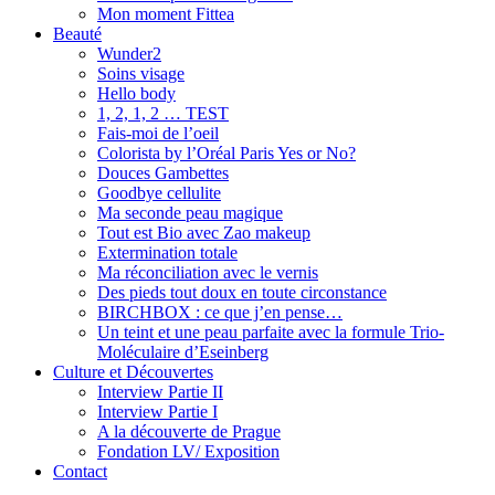
Mon moment Fittea
Beauté
Wunder2
Soins visage
Hello body
1, 2, 1, 2 … TEST
Fais-moi de l’oeil
Colorista by l’Oréal Paris Yes or No?
Douces Gambettes
Goodbye cellulite
Ma seconde peau magique
Tout est Bio avec Zao makeup
Extermination totale
Ma réconciliation avec le vernis
Des pieds tout doux en toute circonstance
BIRCHBOX : ce que j’en pense…
Un teint et une peau parfaite avec la formule Trio-
Moléculaire d’Eseinberg
Culture et Découvertes
Interview Partie II
Interview Partie I
A la découverte de Prague
Fondation LV/ Exposition
Contact