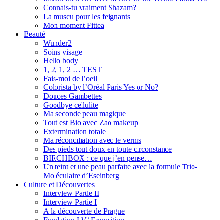
Connais-tu vraiment Shazam?
La muscu pour les feignants
Mon moment Fittea
Beauté
Wunder2
Soins visage
Hello body
1, 2, 1, 2 … TEST
Fais-moi de l’oeil
Colorista by l’Oréal Paris Yes or No?
Douces Gambettes
Goodbye cellulite
Ma seconde peau magique
Tout est Bio avec Zao makeup
Extermination totale
Ma réconciliation avec le vernis
Des pieds tout doux en toute circonstance
BIRCHBOX : ce que j’en pense…
Un teint et une peau parfaite avec la formule Trio-
Moléculaire d’Eseinberg
Culture et Découvertes
Interview Partie II
Interview Partie I
A la découverte de Prague
Fondation LV/ Exposition