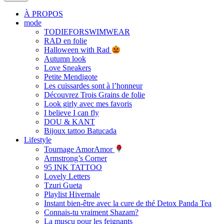
À PROPOS
mode
TODIEFORSWIMWEAR
RAD en folie
Halloween with Rad
Autumn look
Love Sneakers
Petite Mendigote
Les cuissardes sont à l’honneur
Découvrez Trois Grains de folie
Look girly avec mes favoris
I believe I can fly
DOU & KANT
Bijoux tattoo Batucada
Lifestyle
Tournage AmorAmor
Armstrong’s Corner
95 INK TATTOO
Lovely Letters
Tzuri Gueta
Playlist Hivernale
Instant bien-être avec la cure de thé Detox Panda Tea
Connais-tu vraiment Shazam?
La muscu pour les feignants