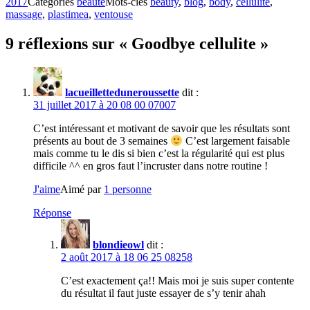
2017
Catégories
beauté
Mots-clés
beauty
,
blog
,
body
,
cellulite
,
massage
,
plastimea
,
ventouse
9 réflexions sur « Goodbye cellulite »
lacueilletteduneroussette
dit :
31 juillet 2017 à 20 08 00 07007
C’est intéressant et motivant de savoir que les résultats sont
présents au bout de 3 semaines
C’est largement faisable
mais comme tu le dis si bien c’est la régularité qui est plus
difficile ^^ en gros faut l’incruster dans notre routine !
J'aime
Aimé par
1 personne
Réponse
blondieowl
dit :
2 août 2017 à 18 06 25 08258
C’est exactement ça!! Mais moi je suis super contente
du résultat il faut juste essayer de s’y tenir ahah