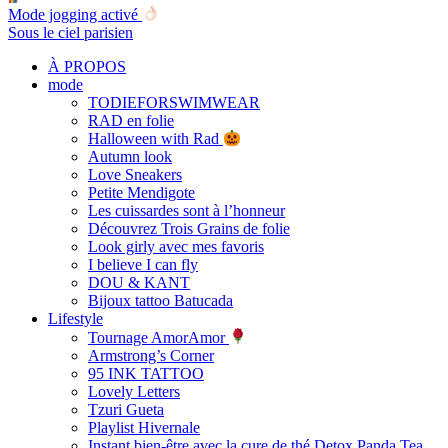
Mode jogging activé
Sous le ciel parisien
À PROPOS
mode
TODIEFORSWIMWEAR
RAD en folie
Halloween with Rad
Autumn look
Love Sneakers
Petite Mendigote
Les cuissardes sont à l’honneur
Découvrez Trois Grains de folie
Look girly avec mes favoris
I believe I can fly
DOU & KANT
Bijoux tattoo Batucada
Lifestyle
Tournage AmorAmor
Armstrong’s Corner
95 INK TATTOO
Lovely Letters
Tzuri Gueta
Playlist Hivernale
Instant bien-être avec la cure de thé Detox Panda Tea