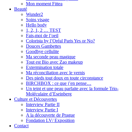
Mon moment Fittea
Beauté
Wunder2
Soins visage
Hello body
1, 2, 1, 2 … TEST
Fais-moi de l’oeil
Colorista by l’Oréal Paris Yes or No?
Douces Gambettes
Goodbye cellulite
Ma seconde peau magique
Tout est Bio avec Zao makeup
Extermination totale
Ma réconciliation avec le vernis
Des pieds tout doux en toute circonstance
BIRCHBOX : ce que j’en pense…
Un teint et une peau parfaite avec la formule Trio-
Moléculaire d’Eseinberg
Culture et Découvertes
Interview Partie II
Interview Partie I
A la découverte de Prague
Fondation LV/ Exposition
Contact