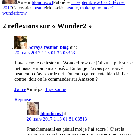
Auteur
blondieowl
Publié le
11 septembre 2016
15 février
2017
Catégories
beauté
Mots-clés
beauté
,
makeup
,
wunder2
,
wunderbrow
2 réflexions sur « Wunder2 »
Soraya fashion blog
dit :
20 mars 2017 à 13 01 35 03353
J’avais envie de tester un Wonderbrow car j’ai vu la pub sur le
net mais je n’ai jamais osé… En fait je n’avais pas trouvé
beaucoup d’avis sur le net. Du coup ça me tente bien là. Par
contre, doit-on le commander sur Amazon ?
J'aime
Aimé par
1 personne
Réponse
blondieowl
dit :
20 mars 2017 à 13 01 51 03513
Franchement il est génial moi je l’ai adoré ! C’est la
marque qui me l’a envoyé mais oui je crois que tu peux