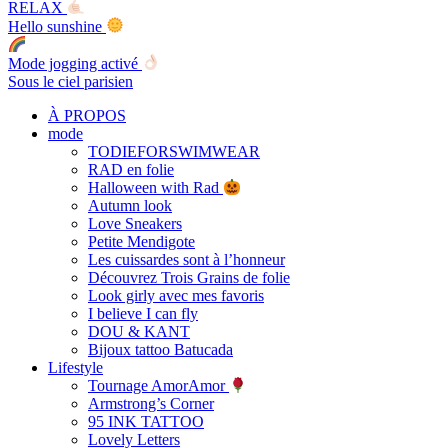
RELAX
Hello sunshine
Mode jogging activé
Sous le ciel parisien
À PROPOS
mode
TODIEFORSWIMWEAR
RAD en folie
Halloween with Rad
Autumn look
Love Sneakers
Petite Mendigote
Les cuissardes sont à l’honneur
Découvrez Trois Grains de folie
Look girly avec mes favoris
I believe I can fly
DOU & KANT
Bijoux tattoo Batucada
Lifestyle
Tournage AmorAmor
Armstrong’s Corner
95 INK TATTOO
Lovely Letters