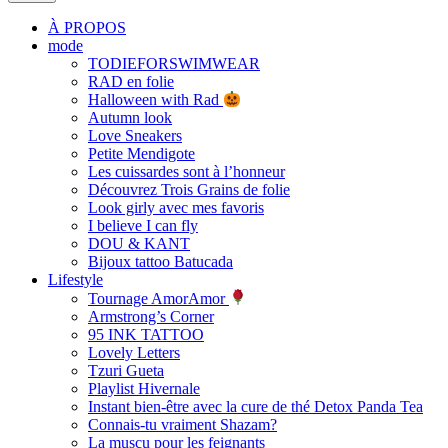
À PROPOS
mode
TODIEFORSWIMWEAR
RAD en folie
Halloween with Rad
Autumn look
Love Sneakers
Petite Mendigote
Les cuissardes sont à l’honneur
Découvrez Trois Grains de folie
Look girly avec mes favoris
I believe I can fly
DOU & KANT
Bijoux tattoo Batucada
Lifestyle
Tournage AmorAmor
Armstrong’s Corner
95 INK TATTOO
Lovely Letters
Tzuri Gueta
Playlist Hivernale
Instant bien-être avec la cure de thé Detox Panda Tea
Connais-tu vraiment Shazam?
La muscu pour les feignants