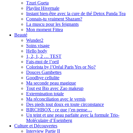
Tzuri Gueta
Playlist Hivernale
Instant bien-être avec la cure de thé Detox Panda Tea
Connais-tu vraiment Shazam?
La muscu pour les feignants
Mon moment Fittea
Beauté
Wunder2
Soins visage
Hello body
1, 2, 1, 2 … TEST
Fais-moi de l’oeil
Colorista by l’Oréal Paris Yes or No?
Douces Gambettes
Goodbye cellulite
Ma seconde peau magique
Tout est Bio avec Zao makeup
Extermination totale
Ma réconciliation avec le vernis
Des pieds tout doux en toute circonstance
BIRCHBOX : ce que j’en pense…
Un teint et une peau parfaite avec la formule Trio-
Moléculaire d’Eseinberg
Culture et Découvertes
Interview Partie II