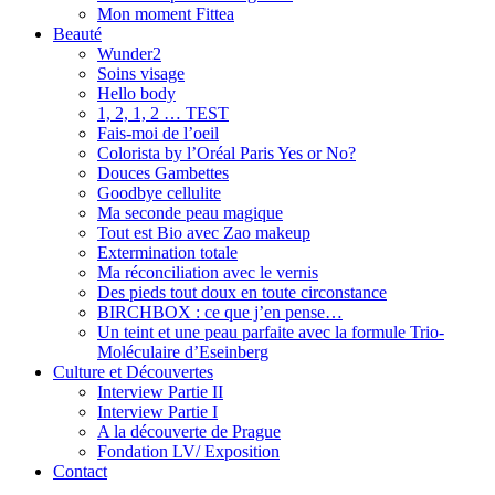
Mon moment Fittea
Beauté
Wunder2
Soins visage
Hello body
1, 2, 1, 2 … TEST
Fais-moi de l’oeil
Colorista by l’Oréal Paris Yes or No?
Douces Gambettes
Goodbye cellulite
Ma seconde peau magique
Tout est Bio avec Zao makeup
Extermination totale
Ma réconciliation avec le vernis
Des pieds tout doux en toute circonstance
BIRCHBOX : ce que j’en pense…
Un teint et une peau parfaite avec la formule Trio-
Moléculaire d’Eseinberg
Culture et Découvertes
Interview Partie II
Interview Partie I
A la découverte de Prague
Fondation LV/ Exposition
Contact