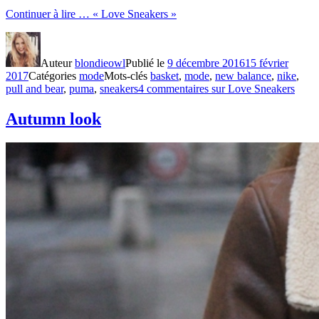
Continuer à lire …
« Love Sneakers »
Auteur
blondieowl
Publié le
9 décembre 2016
15 février
2017
Catégories
mode
Mots-clés
basket
,
mode
,
new balance
,
nike
,
pull and bear
,
puma
,
sneakers
4 commentaires
sur Love Sneakers
Autumn look