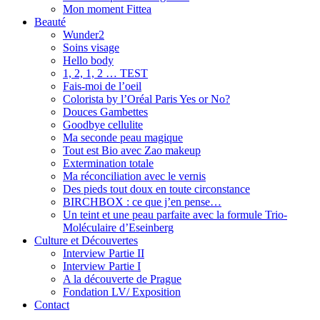
Mon moment Fittea
Beauté
Wunder2
Soins visage
Hello body
1, 2, 1, 2 … TEST
Fais-moi de l’oeil
Colorista by l’Oréal Paris Yes or No?
Douces Gambettes
Goodbye cellulite
Ma seconde peau magique
Tout est Bio avec Zao makeup
Extermination totale
Ma réconciliation avec le vernis
Des pieds tout doux en toute circonstance
BIRCHBOX : ce que j’en pense…
Un teint et une peau parfaite avec la formule Trio-
Moléculaire d’Eseinberg
Culture et Découvertes
Interview Partie II
Interview Partie I
A la découverte de Prague
Fondation LV/ Exposition
Contact