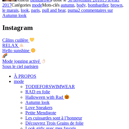
2017
Catégories
mode
Mots-clés
autumn
,
body
,
bombardier
,
brown
,
le marais
,
look
,
paris
,
pull and bear
,
puma
2 commentaires
sur
Autumn look
Instagram
Câlins cuillère
RELAX
Hello sunshine
Mode jogging activé
Sous le ciel parisien
À PROPOS
mode
TODIEFORSWIMWEAR
RAD en folie
Halloween with Rad
Autumn look
Love Sneakers
Petite Mendigote
Les cuissardes sont à l’honneur
Découvrez Trois Grains de folie
Look girly avec mes favoris