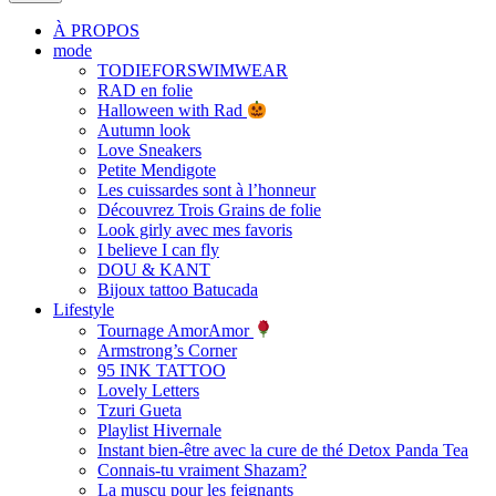
À PROPOS
mode
TODIEFORSWIMWEAR
RAD en folie
Halloween with Rad
Autumn look
Love Sneakers
Petite Mendigote
Les cuissardes sont à l’honneur
Découvrez Trois Grains de folie
Look girly avec mes favoris
I believe I can fly
DOU & KANT
Bijoux tattoo Batucada
Lifestyle
Tournage AmorAmor
Armstrong’s Corner
95 INK TATTOO
Lovely Letters
Tzuri Gueta
Playlist Hivernale
Instant bien-être avec la cure de thé Detox Panda Tea
Connais-tu vraiment Shazam?
La muscu pour les feignants