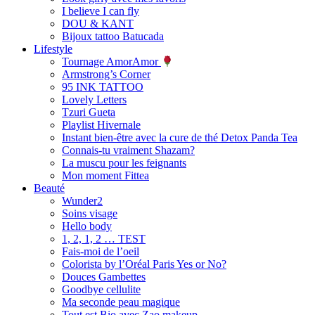
I believe I can fly
DOU & KANT
Bijoux tattoo Batucada
Lifestyle
Tournage AmorAmor
Armstrong’s Corner
95 INK TATTOO
Lovely Letters
Tzuri Gueta
Playlist Hivernale
Instant bien-être avec la cure de thé Detox Panda Tea
Connais-tu vraiment Shazam?
La muscu pour les feignants
Mon moment Fittea
Beauté
Wunder2
Soins visage
Hello body
1, 2, 1, 2 … TEST
Fais-moi de l’oeil
Colorista by l’Oréal Paris Yes or No?
Douces Gambettes
Goodbye cellulite
Ma seconde peau magique
Tout est Bio avec Zao makeup