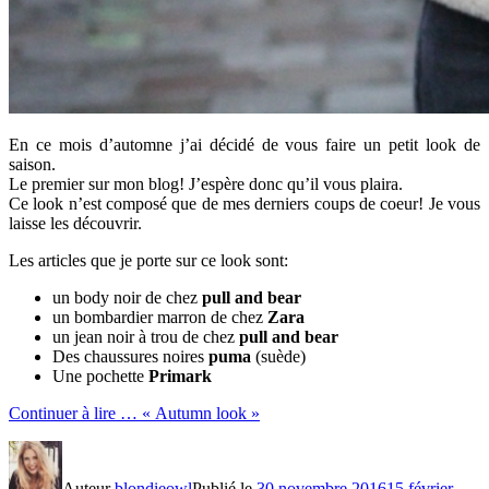
En ce mois d’automne j’ai décidé de vous faire un petit look de
saison.
Le premier sur mon blog! J’espère donc qu’il vous plaira.
Ce look n’est composé que de mes derniers coups de coeur! Je vous
laisse les découvrir.
Les articles que je porte sur ce look sont:
un body noir de chez
pull and bear
un bombardier marron de chez
Zara
un jean noir à trou de chez
pull and bear
Des chaussures noires
puma
(suède)
Une pochette
Primark
Continuer à lire …
« Autumn look »
Auteur
blondieowl
Publié le
30 novembre 2016
15 février