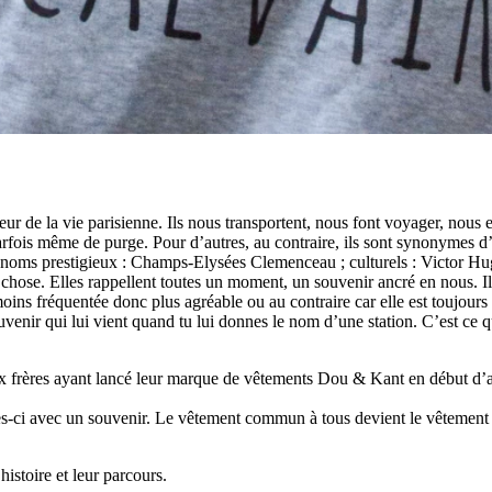
eur de la vie parisienne. Ils nous transportent, nous font voyager, nou
parfois même de purge. Pour d’autres, au contraire, ils sont synonymes d
es noms prestigieux : Champs-Elysées Clemenceau ; culturels : Victor 
hose. Elles rappellent toutes un moment, un souvenir ancré en nous. Il 
st moins fréquentée donc plus agréable ou au contraire car elle est toujou
ouvenir qui lui vient quand tu lui donnes le nom d’une station. C’est c
x frères ayant lancé leur marque de vêtements Dou & Kant en début d’ann
lles-ci avec un souvenir. Le vêtement commun à tous devient le vêtement 
istoire et leur parcours.