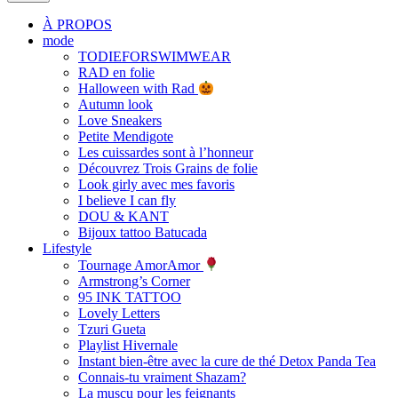
À PROPOS
mode
TODIEFORSWIMWEAR
RAD en folie
Halloween with Rad
Autumn look
Love Sneakers
Petite Mendigote
Les cuissardes sont à l’honneur
Découvrez Trois Grains de folie
Look girly avec mes favoris
I believe I can fly
DOU & KANT
Bijoux tattoo Batucada
Lifestyle
Tournage AmorAmor
Armstrong’s Corner
95 INK TATTOO
Lovely Letters
Tzuri Gueta
Playlist Hivernale
Instant bien-être avec la cure de thé Detox Panda Tea
Connais-tu vraiment Shazam?
La muscu pour les feignants