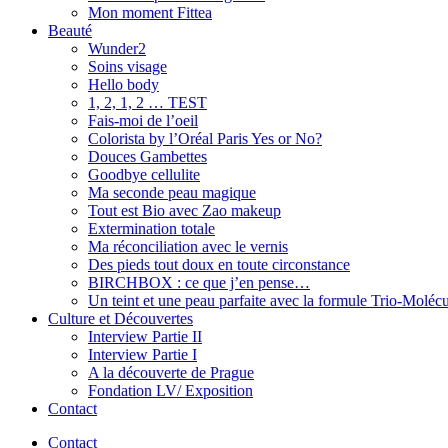
Mon moment Fittea
Beauté
Wunder2
Soins visage
Hello body
1, 2, 1, 2 … TEST
Fais-moi de l’oeil
Colorista by l’Oréal Paris Yes or No?
Douces Gambettes
Goodbye cellulite
Ma seconde peau magique
Tout est Bio avec Zao makeup
Extermination totale
Ma réconciliation avec le vernis
Des pieds tout doux en toute circonstance
BIRCHBOX : ce que j’en pense…
Un teint et une peau parfaite avec la formule Trio-Moléc
Culture et Découvertes
Interview Partie II
Interview Partie I
A la découverte de Prague
Fondation LV/ Exposition
Contact
Contact