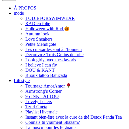
À PROPOS
mode
TODIEFORSWIMWEAR
RAD en folie
Halloween with Rad
Autumn look
Love Sneakers
Petite Mendigote
Les cuissardes sont à l’honneur
Découvrez Trois Grains de folie
Look girly avec mes favoris
I believe I can fly
DOU & KANT
Bijoux tattoo Batucada
Lifestyle
Tournage AmorAmor
Armstrong’s Corner
95 INK TATTOO
Lovely Letters
Tzuri Gueta
Playlist Hivernale
Instant bien-être avec la cure de thé Detox Panda Tea
Connais-tu vraiment Shazam?
La muscu pour les feignants