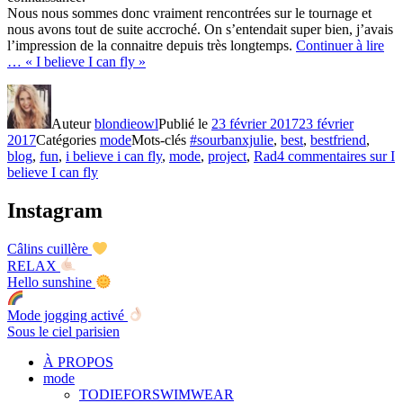
Nous nous sommes donc vraiment rencontrées sur le tournage et
nous avons tout de suite accroché. On s’entendait super bien, j’avais
l’impression de la connaitre depuis très longtemps.
Continuer à lire
…
« I believe I can fly »
Auteur
blondieowl
Publié le
23 février 2017
23 février
2017
Catégories
mode
Mots-clés
#sourbanxjulie
,
best
,
bestfriend
,
blog
,
fun
,
i believe i can fly
,
mode
,
project
,
Rad
4 commentaires
sur I
believe I can fly
Instagram
Câlins cuillère
RELAX
Hello sunshine
Mode jogging activé
Sous le ciel parisien
À PROPOS
mode
TODIEFORSWIMWEAR