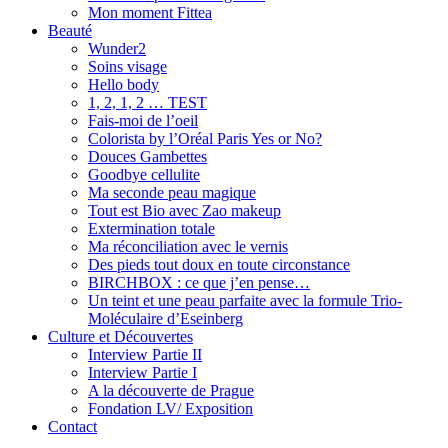
Mon moment Fittea
Beauté
Wunder2
Soins visage
Hello body
1, 2, 1, 2 … TEST
Fais-moi de l’oeil
Colorista by l’Oréal Paris Yes or No?
Douces Gambettes
Goodbye cellulite
Ma seconde peau magique
Tout est Bio avec Zao makeup
Extermination totale
Ma réconciliation avec le vernis
Des pieds tout doux en toute circonstance
BIRCHBOX : ce que j’en pense…
Un teint et une peau parfaite avec la formule Trio-
Moléculaire d’Eseinberg
Culture et Découvertes
Interview Partie II
Interview Partie I
A la découverte de Prague
Fondation LV/ Exposition
Contact