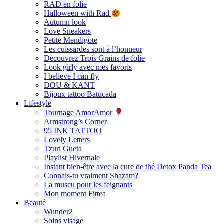
RAD en folie
Halloween with Rad
Autumn look
Love Sneakers
Petite Mendigote
Les cuissardes sont à l’honneur
Découvrez Trois Grains de folie
Look girly avec mes favoris
I believe I can fly
DOU & KANT
Bijoux tattoo Batucada
Lifestyle
Tournage AmorAmor
Armstrong’s Corner
95 INK TATTOO
Lovely Letters
Tzuri Gueta
Playlist Hivernale
Instant bien-être avec la cure de thé Detox Panda Tea
Connais-tu vraiment Shazam?
La muscu pour les feignants
Mon moment Fittea
Beauté
Wunder2
Soins visage