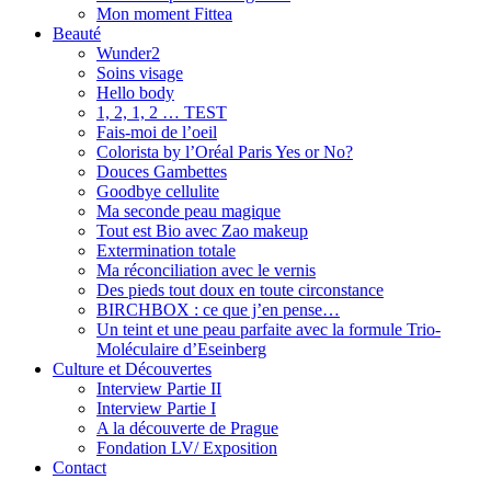
Mon moment Fittea
Beauté
Wunder2
Soins visage
Hello body
1, 2, 1, 2 … TEST
Fais-moi de l’oeil
Colorista by l’Oréal Paris Yes or No?
Douces Gambettes
Goodbye cellulite
Ma seconde peau magique
Tout est Bio avec Zao makeup
Extermination totale
Ma réconciliation avec le vernis
Des pieds tout doux en toute circonstance
BIRCHBOX : ce que j’en pense…
Un teint et une peau parfaite avec la formule Trio-
Moléculaire d’Eseinberg
Culture et Découvertes
Interview Partie II
Interview Partie I
A la découverte de Prague
Fondation LV/ Exposition
Contact