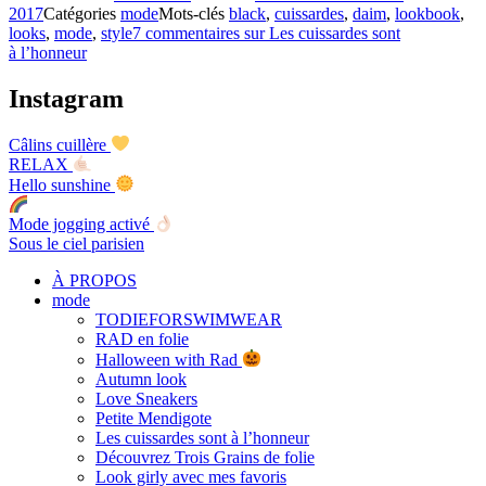
2017
Catégories
mode
Mots-clés
black
,
cuissardes
,
daim
,
lookbook
,
looks
,
mode
,
style
7 commentaires
sur Les cuissardes sont
à l’honneur
Instagram
Câlins cuillère
RELAX
Hello sunshine
Mode jogging activé
Sous le ciel parisien
À PROPOS
mode
TODIEFORSWIMWEAR
RAD en folie
Halloween with Rad
Autumn look
Love Sneakers
Petite Mendigote
Les cuissardes sont à l’honneur
Découvrez Trois Grains de folie
Look girly avec mes favoris