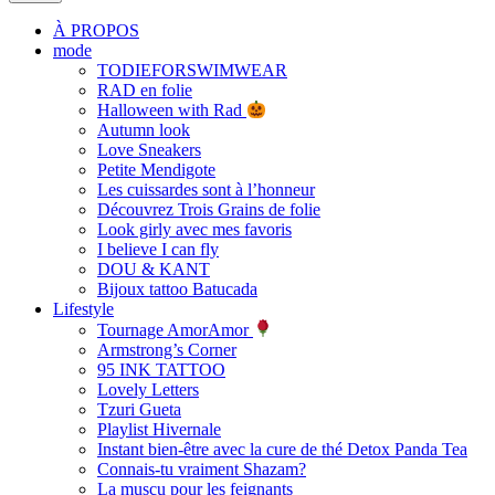
À PROPOS
mode
TODIEFORSWIMWEAR
RAD en folie
Halloween with Rad
Autumn look
Love Sneakers
Petite Mendigote
Les cuissardes sont à l’honneur
Découvrez Trois Grains de folie
Look girly avec mes favoris
I believe I can fly
DOU & KANT
Bijoux tattoo Batucada
Lifestyle
Tournage AmorAmor
Armstrong’s Corner
95 INK TATTOO
Lovely Letters
Tzuri Gueta
Playlist Hivernale
Instant bien-être avec la cure de thé Detox Panda Tea
Connais-tu vraiment Shazam?
La muscu pour les feignants