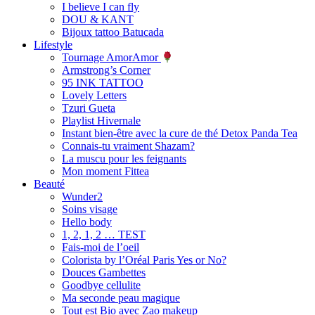
I believe I can fly
DOU & KANT
Bijoux tattoo Batucada
Lifestyle
Tournage AmorAmor
Armstrong’s Corner
95 INK TATTOO
Lovely Letters
Tzuri Gueta
Playlist Hivernale
Instant bien-être avec la cure de thé Detox Panda Tea
Connais-tu vraiment Shazam?
La muscu pour les feignants
Mon moment Fittea
Beauté
Wunder2
Soins visage
Hello body
1, 2, 1, 2 … TEST
Fais-moi de l’oeil
Colorista by l’Oréal Paris Yes or No?
Douces Gambettes
Goodbye cellulite
Ma seconde peau magique
Tout est Bio avec Zao makeup