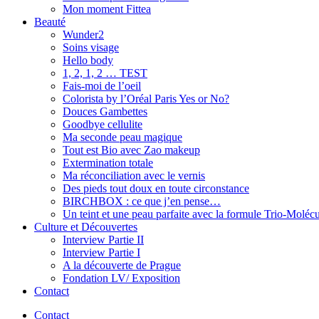
Mon moment Fittea
Beauté
Wunder2
Soins visage
Hello body
1, 2, 1, 2 … TEST
Fais-moi de l’oeil
Colorista by l’Oréal Paris Yes or No?
Douces Gambettes
Goodbye cellulite
Ma seconde peau magique
Tout est Bio avec Zao makeup
Extermination totale
Ma réconciliation avec le vernis
Des pieds tout doux en toute circonstance
BIRCHBOX : ce que j’en pense…
Un teint et une peau parfaite avec la formule Trio-Moléc
Culture et Découvertes
Interview Partie II
Interview Partie I
A la découverte de Prague
Fondation LV/ Exposition
Contact
Contact