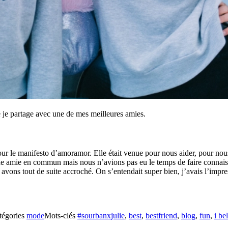
e je partage avec une de mes meilleures amies.
pour le manifesto d’amoramor. Elle était venue pour nous aider, pour nou
une amie en commun mais nous n’avions pas eu le temps de faire connai
ons tout de suite accroché. On s’entendait super bien, j’avais l’impre
tégories
mode
Mots-clés
#sourbanxjulie
,
best
,
bestfriend
,
blog
,
fun
,
i be