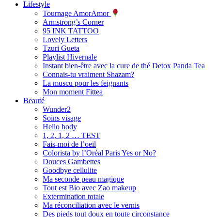
Lifestyle
Tournage AmorAmor
Armstrong’s Corner
95 INK TATTOO
Lovely Letters
Tzuri Gueta
Playlist Hivernale
Instant bien-être avec la cure de thé Detox Panda Tea
Connais-tu vraiment Shazam?
La muscu pour les feignants
Mon moment Fittea
Beauté
Wunder2
Soins visage
Hello body
1, 2, 1, 2 … TEST
Fais-moi de l’oeil
Colorista by l’Oréal Paris Yes or No?
Douces Gambettes
Goodbye cellulite
Ma seconde peau magique
Tout est Bio avec Zao makeup
Extermination totale
Ma réconciliation avec le vernis
Des pieds tout doux en toute circonstance