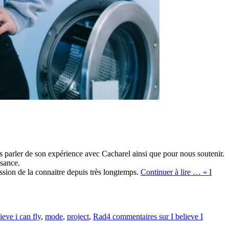
s parler de son expérience avec Cacharel ainsi que pour nous soutenir.
ssance.
ssion de la connaitre depuis très longtemps.
Continuer à lire …
« I
lieve i can fly
,
mode
,
project
,
Rad
4 commentaires
sur I believe I