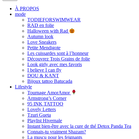
À PROPOS
mode
TODIEFORSWIMWEAR
RAD en folie
Halloween with Rad
Autumn look
Love Sneakers
Petite Mendigote
Les cuissardes sont à l’honneur
Découvrez Trois Grains de folie
Look girly avec mes favoris
I believe I can fly
DOU & KANT
Bijoux tattoo Batucada
Lifestyle
Tournage AmorAmor
Armstrong’s Corner
95 INK TATTOO
Lovely Letters
Tzuri Gueta
Playlist Hivernale
Instant bien-être avec la cure de thé Detox Panda Tea
Connais-tu vraiment Shazam?
La muscu pour les feignants