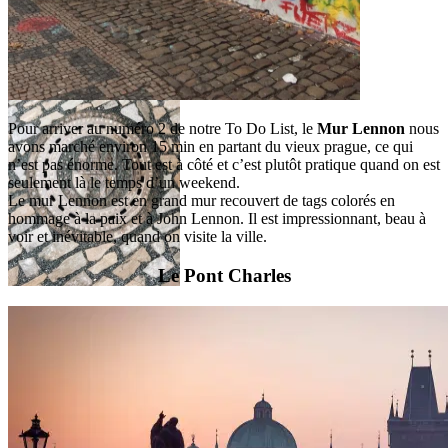
Pour arriver au numéro 2 de notre To Do List, le
Mur Lennon
nous
avons marché environ 15 min en partant du vieux prague, ce qui
n’est pas énorme. Tout est à côté et c’est plutôt pratique quand on est
seulement là le temps d’un weekend.
Le mur Lennon est en grand mur recouvert de tags colorés en
hommage à la paix et à John Lennon. Il est impressionnant, beau à
voir et inévitable, quand on visite la ville.
Le Pont Charles