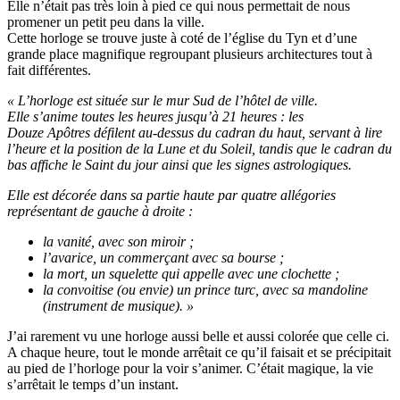
Elle n’était pas très loin à pied ce qui nous permettait de nous
promener un petit peu dans la ville.
Cette horloge se trouve juste à coté de l’église du Tyn et d’une
grande place magnifique regroupant plusieurs architectures tout à
fait différentes.
« L’horloge est située sur le mur Sud de l’hôtel de ville.
Elle s’anime toutes les heures jusqu’à 21 heures : les
Douze Apôtres défilent au-dessus du cadran du haut, servant à lire
l’heure et la position de la Lune et du Soleil, tandis que le cadran du
bas affiche le Saint du jour ainsi que les signes astrologiques.
Elle est décorée dans sa partie haute par quatre allégories
représentant de gauche à droite :
la vanité, avec son miroir ;
l’avarice, un commerçant avec sa bourse ;
la mort, un squelette qui appelle avec une clochette ;
la convoitise (ou envie) un prince turc, avec sa mandoline
(instrument de musique). »
J’ai rarement vu une horloge aussi belle et aussi colorée que celle ci.
A chaque heure, tout le monde arrêtait ce qu’il faisait et se précipitait
au pied de l’horloge pour la voir s’animer. C’était magique, la vie
s’arrêtait le temps d’un instant.