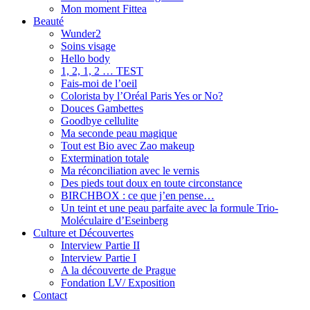
Mon moment Fittea
Beauté
Wunder2
Soins visage
Hello body
1, 2, 1, 2 … TEST
Fais-moi de l’oeil
Colorista by l’Oréal Paris Yes or No?
Douces Gambettes
Goodbye cellulite
Ma seconde peau magique
Tout est Bio avec Zao makeup
Extermination totale
Ma réconciliation avec le vernis
Des pieds tout doux en toute circonstance
BIRCHBOX : ce que j’en pense…
Un teint et une peau parfaite avec la formule Trio-
Moléculaire d’Eseinberg
Culture et Découvertes
Interview Partie II
Interview Partie I
A la découverte de Prague
Fondation LV/ Exposition
Contact