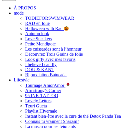
À PROPOS
mode
TODIEFORSWIMWEAR
RAD en folie
Halloween with Rad
Autumn look
Love Sneakers
Petite Mendigote
Les cuissardes sont à l’honneur
Découvrez Trois Grains de folie
Look girly avec mes favoris
I believe I can fly
DOU & KANT
Bijoux tattoo Batucada
Lifestyle
Tournage AmorAmor
Armstrong’s Corner
95 INK TATTOO
Lovely Letters
Tzuri Gueta
Playlist Hivernale
Instant bien-être avec la cure de thé Detox Panda Tea
Connais-tu vraiment Shazam?
La muscu pour les feignants