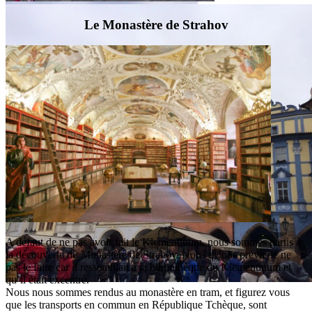
Le Monastère de Strahov
A défaut de ne pas avoir fait le Klementinum, nous sommes partis à
la découverte du Monastère de Strahov. Nous avions prévu de ne
pas le faire car il ressemblait à la bibliothèque du Klementinum et
qu’il était excentré.
Nous nous sommes rendus au monastère en tram, et figurez vous
que les transports en commun en République Tchèque, sont