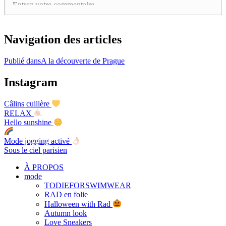
Navigation des articles
Publié dans
A la découverte de Prague
Instagram
Câlins cuillère
RELAX
Hello sunshine
Mode jogging activé
Sous le ciel parisien
À PROPOS
mode
TODIEFORSWIMWEAR
RAD en folie
Halloween with Rad
Autumn look
Love Sneakers