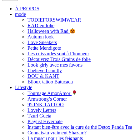
À PROPOS
mode
TODIEFORSWIMWEAR
RAD en folie
Halloween with Rad
Autumn look
Love Sneakers
Petite Mendigote
Les cuissardes sont à l’honneur
Découvrez Trois Grains de folie
Look girly avec mes favoris
I believe I can fly
DOU & KANT
Bijoux tattoo Batucada
Lifestyle
Tournage AmorAmor
Armstrong’s Corner
95 INK TATTOO
Lovely Letters
Tzuri Gueta
Playlist Hivernale
Instant bien-être avec la cure de thé Detox Panda Tea
Connais-tu vraiment Shazam?
La muscu pour les feignants