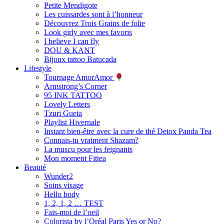
Petite Mendigote
Les cuissardes sont à l’honneur
Découvrez Trois Grains de folie
Look girly avec mes favoris
I believe I can fly
DOU & KANT
Bijoux tattoo Batucada
Lifestyle
Tournage AmorAmor
Armstrong’s Corner
95 INK TATTOO
Lovely Letters
Tzuri Gueta
Playlist Hivernale
Instant bien-être avec la cure de thé Detox Panda Tea
Connais-tu vraiment Shazam?
La muscu pour les feignants
Mon moment Fittea
Beauté
Wunder2
Soins visage
Hello body
1, 2, 1, 2 … TEST
Fais-moi de l’oeil
Colorista by l’Oréal Paris Yes or No?