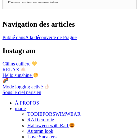
Navigation des articles
Publié dans
A la découverte de Prague
Instagram
Câlins cuillère
RELAX
Hello sunshine
Mode jogging activé
Sous le ciel parisien
À PROPOS
mode
TODIEFORSWIMWEAR
RAD en folie
Halloween with Rad
Autumn look
Love Sneakers