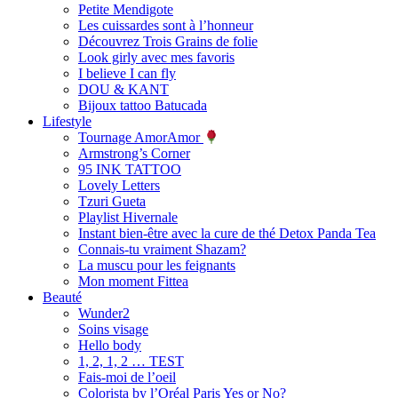
Petite Mendigote
Les cuissardes sont à l’honneur
Découvrez Trois Grains de folie
Look girly avec mes favoris
I believe I can fly
DOU & KANT
Bijoux tattoo Batucada
Lifestyle
Tournage AmorAmor
Armstrong’s Corner
95 INK TATTOO
Lovely Letters
Tzuri Gueta
Playlist Hivernale
Instant bien-être avec la cure de thé Detox Panda Tea
Connais-tu vraiment Shazam?
La muscu pour les feignants
Mon moment Fittea
Beauté
Wunder2
Soins visage
Hello body
1, 2, 1, 2 … TEST
Fais-moi de l’oeil
Colorista by l’Oréal Paris Yes or No?