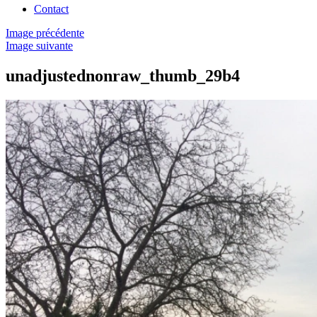
Contact
Image précédente
Image suivante
unadjustednonraw_thumb_29b4