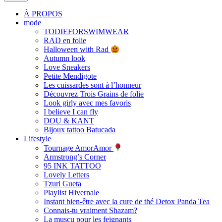
À PROPOS
mode
TODIEFORSWIMWEAR
RAD en folie
Halloween with Rad
Autumn look
Love Sneakers
Petite Mendigote
Les cuissardes sont à l’honneur
Découvrez Trois Grains de folie
Look girly avec mes favoris
I believe I can fly
DOU & KANT
Bijoux tattoo Batucada
Lifestyle
Tournage AmorAmor
Armstrong’s Corner
95 INK TATTOO
Lovely Letters
Tzuri Gueta
Playlist Hivernale
Instant bien-être avec la cure de thé Detox Panda Tea
Connais-tu vraiment Shazam?
La muscu pour les feignants