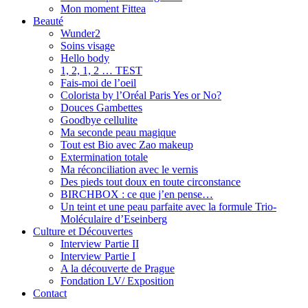
Mon moment Fittea
Beauté
Wunder2
Soins visage
Hello body
1, 2, 1, 2 … TEST
Fais-moi de l’oeil
Colorista by l’Oréal Paris Yes or No?
Douces Gambettes
Goodbye cellulite
Ma seconde peau magique
Tout est Bio avec Zao makeup
Extermination totale
Ma réconciliation avec le vernis
Des pieds tout doux en toute circonstance
BIRCHBOX : ce que j’en pense…
Un teint et une peau parfaite avec la formule Trio-
Moléculaire d’Eseinberg
Culture et Découvertes
Interview Partie II
Interview Partie I
A la découverte de Prague
Fondation LV/ Exposition
Contact