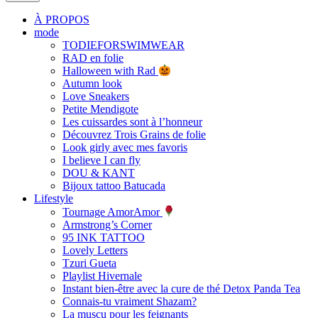
À PROPOS
mode
TODIEFORSWIMWEAR
RAD en folie
Halloween with Rad
Autumn look
Love Sneakers
Petite Mendigote
Les cuissardes sont à l’honneur
Découvrez Trois Grains de folie
Look girly avec mes favoris
I believe I can fly
DOU & KANT
Bijoux tattoo Batucada
Lifestyle
Tournage AmorAmor
Armstrong’s Corner
95 INK TATTOO
Lovely Letters
Tzuri Gueta
Playlist Hivernale
Instant bien-être avec la cure de thé Detox Panda Tea
Connais-tu vraiment Shazam?
La muscu pour les feignants