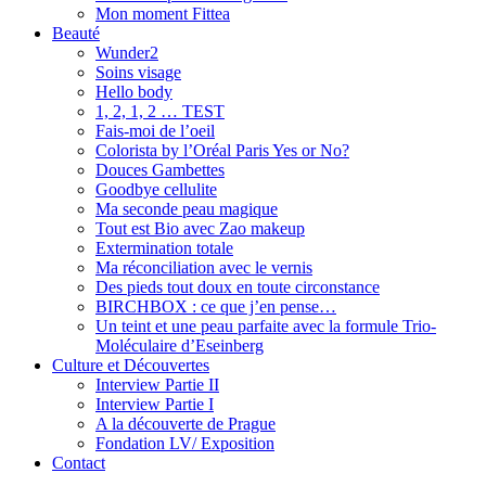
Mon moment Fittea
Beauté
Wunder2
Soins visage
Hello body
1, 2, 1, 2 … TEST
Fais-moi de l’oeil
Colorista by l’Oréal Paris Yes or No?
Douces Gambettes
Goodbye cellulite
Ma seconde peau magique
Tout est Bio avec Zao makeup
Extermination totale
Ma réconciliation avec le vernis
Des pieds tout doux en toute circonstance
BIRCHBOX : ce que j’en pense…
Un teint et une peau parfaite avec la formule Trio-
Moléculaire d’Eseinberg
Culture et Découvertes
Interview Partie II
Interview Partie I
A la découverte de Prague
Fondation LV/ Exposition
Contact