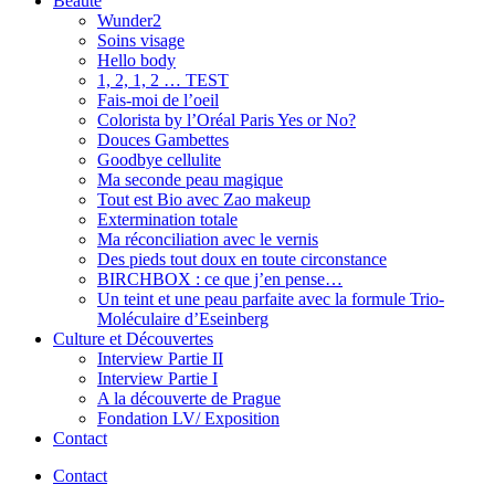
Beauté
Wunder2
Soins visage
Hello body
1, 2, 1, 2 … TEST
Fais-moi de l’oeil
Colorista by l’Oréal Paris Yes or No?
Douces Gambettes
Goodbye cellulite
Ma seconde peau magique
Tout est Bio avec Zao makeup
Extermination totale
Ma réconciliation avec le vernis
Des pieds tout doux en toute circonstance
BIRCHBOX : ce que j’en pense…
Un teint et une peau parfaite avec la formule Trio-
Moléculaire d’Eseinberg
Culture et Découvertes
Interview Partie II
Interview Partie I
A la découverte de Prague
Fondation LV/ Exposition
Contact
Contact