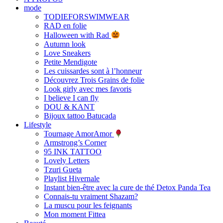
mode
TODIEFORSWIMWEAR
RAD en folie
Halloween with Rad
Autumn look
Love Sneakers
Petite Mendigote
Les cuissardes sont à l’honneur
Découvrez Trois Grains de folie
Look girly avec mes favoris
I believe I can fly
DOU & KANT
Bijoux tattoo Batucada
Lifestyle
Tournage AmorAmor
Armstrong’s Corner
95 INK TATTOO
Lovely Letters
Tzuri Gueta
Playlist Hivernale
Instant bien-être avec la cure de thé Detox Panda Tea
Connais-tu vraiment Shazam?
La muscu pour les feignants
Mon moment Fittea