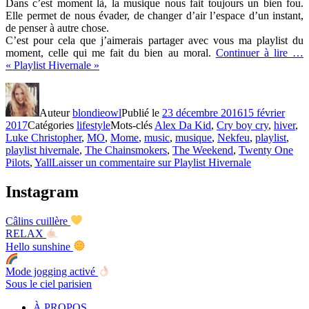
Dans c’est moment là, la musique nous fait toujours un bien fou.
Elle permet de nous évader, de changer d’air l’espace d’un instant,
de penser à autre chose.
C’est pour cela que j’aimerais partager avec vous ma playlist du
moment, celle qui me fait du bien au moral.
Continuer à lire …
« Playlist Hivernale »
Auteur
blondieowl
Publié le
23 décembre 2016
15 février
2017
Catégories
lifestyle
Mots-clés
Alex Da Kid
,
Cry boy cry
,
hiver
,
Luke Christopher
,
MO
,
Mome
,
music
,
musique
,
Nekfeu
,
playlist
,
playlist hivernale
,
The Chainsmokers
,
The Weekend
,
Twenty One
Pilots
,
Yall
Laisser un commentaire
sur Playlist Hivernale
Instagram
Câlins cuillère
RELAX
Hello sunshine
Mode jogging activé
Sous le ciel parisien
À PROPOS