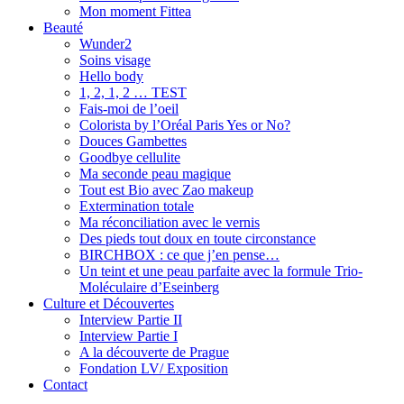
Mon moment Fittea
Beauté
Wunder2
Soins visage
Hello body
1, 2, 1, 2 … TEST
Fais-moi de l’oeil
Colorista by l’Oréal Paris Yes or No?
Douces Gambettes
Goodbye cellulite
Ma seconde peau magique
Tout est Bio avec Zao makeup
Extermination totale
Ma réconciliation avec le vernis
Des pieds tout doux en toute circonstance
BIRCHBOX : ce que j’en pense…
Un teint et une peau parfaite avec la formule Trio-
Moléculaire d’Eseinberg
Culture et Découvertes
Interview Partie II
Interview Partie I
A la découverte de Prague
Fondation LV/ Exposition
Contact