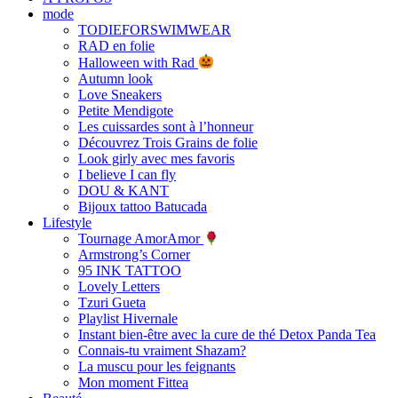
mode
TODIEFORSWIMWEAR
RAD en folie
Halloween with Rad
Autumn look
Love Sneakers
Petite Mendigote
Les cuissardes sont à l’honneur
Découvrez Trois Grains de folie
Look girly avec mes favoris
I believe I can fly
DOU & KANT
Bijoux tattoo Batucada
Lifestyle
Tournage AmorAmor
Armstrong’s Corner
95 INK TATTOO
Lovely Letters
Tzuri Gueta
Playlist Hivernale
Instant bien-être avec la cure de thé Detox Panda Tea
Connais-tu vraiment Shazam?
La muscu pour les feignants
Mon moment Fittea