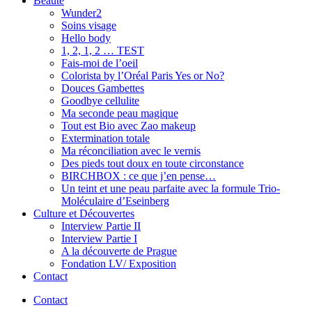
Beauté
Wunder2
Soins visage
Hello body
1, 2, 1, 2 … TEST
Fais-moi de l’oeil
Colorista by l’Oréal Paris Yes or No?
Douces Gambettes
Goodbye cellulite
Ma seconde peau magique
Tout est Bio avec Zao makeup
Extermination totale
Ma réconciliation avec le vernis
Des pieds tout doux en toute circonstance
BIRCHBOX : ce que j’en pense…
Un teint et une peau parfaite avec la formule Trio-
Moléculaire d’Eseinberg
Culture et Découvertes
Interview Partie II
Interview Partie I
A la découverte de Prague
Fondation LV/ Exposition
Contact
Contact