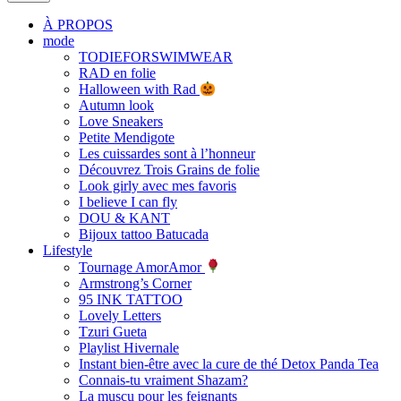
À PROPOS
mode
TODIEFORSWIMWEAR
RAD en folie
Halloween with Rad
Autumn look
Love Sneakers
Petite Mendigote
Les cuissardes sont à l’honneur
Découvrez Trois Grains de folie
Look girly avec mes favoris
I believe I can fly
DOU & KANT
Bijoux tattoo Batucada
Lifestyle
Tournage AmorAmor
Armstrong’s Corner
95 INK TATTOO
Lovely Letters
Tzuri Gueta
Playlist Hivernale
Instant bien-être avec la cure de thé Detox Panda Tea
Connais-tu vraiment Shazam?
La muscu pour les feignants