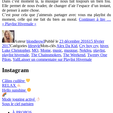
Dans c’est moment là, la musique nous fait toujours un bien fou.
Elle permet de nous évader, de changer d’air l’espace d’un instant,
de penser à autre chose.
C’est pour cela que j’aimerais partager avec vous ma playlist du
moment, celle qui me fait du bien au moral.
Continuer à lire …
« Playlist Hivernale »
Auteur
blondieowl
Publié le
23 décembre 2016
15 février
2017
Catégories
lifestyle
Mots-clés
Alex Da Kid
,
Cry boy cry
,
hiver
,
Luke Christopher
,
MO
,
Mome
,
music
,
musique
,
Nekfeu
,
playlist
,
playlist hivernale
,
The Chainsmokers
,
The Weekend
,
Twenty One
Pilots
,
Yall
Laisser un commentaire
sur Playlist Hivernale
Instagram
Câlins cuillère
RELAX
Hello sunshine
Mode jogging activé
Sous le ciel parisien
À PROPOS