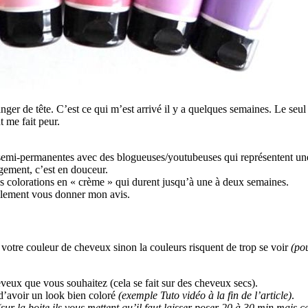
er de tête. C’est ce qui m’est arrivé il y a quelques semaines. Le seul so
 me fait peur.
emi-permanentes avec des blogueuses/youtubeuses qui représentent une
gement, c’est en douceur.
es colorations en « crème » qui durent jusqu’à une à deux semaines.
également vous donner mon avis.
 votre couleur de cheveux sinon la couleurs risquent de trop se voir
(po
eveux que vous souhaitez (cela se fait sur des cheveux secs).
d’avoir un look bien coloré
(exemple Tuto vidéo à la fin de l’article)
.
(sur la boite ils vous mettent qu’il faut laisser poser 20 à 30 min mais ce