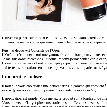
L’hiver est parfois déprimant et nous avons une soudaine envie de chang
couleurs, je ne me coupe quasiment jamais les cheveux, le changement
Puis j’ai découvert Colorista de l’Oréal.
L’Oréal a récemment sorti une gamme de colorations permanentes et s
Je me suis donc interessée aux couleurs semi-permanentes car le chan
L’oréal propose des colorations en sprays qui durent une journée et d
J’ai testé les colorations en crème et je voulais vous en parler mais 
Comment les utiliser
Il faut que vous choisissiez une couleur dans la gamme qui convient à
se voir
(pour les brunes qui prennent les couleurs des blondes)
.
L’application est simple. Vous mettez le produit sur la longueur de ch
Vous pouvez mélanger plusieurs couleurs sur différentes mèches afin 
Vous laissez poser entre 40min et une heure pour avoir un bon rendu