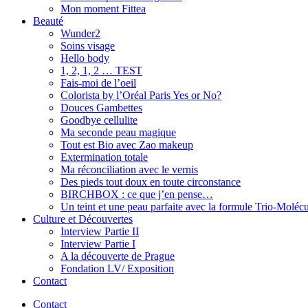
Mon moment Fittea
Beauté
Wunder2
Soins visage
Hello body
1, 2, 1, 2 … TEST
Fais-moi de l’oeil
Colorista by l’Oréal Paris Yes or No?
Douces Gambettes
Goodbye cellulite
Ma seconde peau magique
Tout est Bio avec Zao makeup
Extermination totale
Ma réconciliation avec le vernis
Des pieds tout doux en toute circonstance
BIRCHBOX : ce que j’en pense…
Un teint et une peau parfaite avec la formule Trio-Moléc
Culture et Découvertes
Interview Partie II
Interview Partie I
A la découverte de Prague
Fondation LV/ Exposition
Contact
Contact