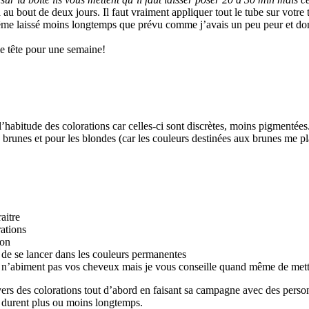
au bout de deux jours. Il faut vraiment appliquer tout le tube sur votre t
ais même laissé moins longtemps que prévu comme j’avais un peu peur et d
e tête pour une semaine!
habitude des colorations car celles-ci sont discrètes, moins pigmentées
s brunes et pour les blondes (car les couleurs destinées aux brunes me 
aitre
rations
non
t de se lancer dans les couleurs permanentes
i n’abiment pas vos cheveux mais je vous conseille quand même de mettre
univers des colorations tout d’abord en faisant sa campagne avec des pe
 durent plus ou moins longtemps.