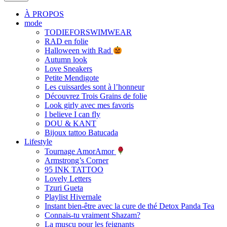
À PROPOS
mode
TODIEFORSWIMWEAR
RAD en folie
Halloween with Rad
Autumn look
Love Sneakers
Petite Mendigote
Les cuissardes sont à l’honneur
Découvrez Trois Grains de folie
Look girly avec mes favoris
I believe I can fly
DOU & KANT
Bijoux tattoo Batucada
Lifestyle
Tournage AmorAmor
Armstrong’s Corner
95 INK TATTOO
Lovely Letters
Tzuri Gueta
Playlist Hivernale
Instant bien-être avec la cure de thé Detox Panda Tea
Connais-tu vraiment Shazam?
La muscu pour les feignants