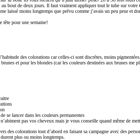
au bout de deux jours. Il faut vraiment appliquer tout le tube sur votre t
ais même laissé moins longtemps que prévu comme j’avais un peu peur et d
e tête pour une semaine!
habitude des colorations car celles-ci sont discrètes, moins pigmentées
s brunes et pour les blondes (car les couleurs destinées aux brunes me 
aitre
rations
non
t de se lancer dans les couleurs permanentes
i n’abiment pas vos cheveux mais je vous conseille quand même de mettre
univers des colorations tout d’abord en faisant sa campagne avec des pe
 durent plus ou moins longtemps.