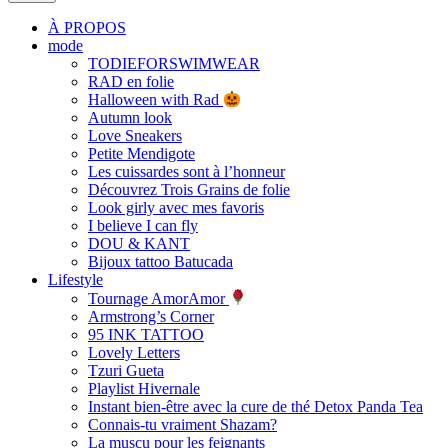
À PROPOS
mode
TODIEFORSWIMWEAR
RAD en folie
Halloween with Rad
Autumn look
Love Sneakers
Petite Mendigote
Les cuissardes sont à l’honneur
Découvrez Trois Grains de folie
Look girly avec mes favoris
I believe I can fly
DOU & KANT
Bijoux tattoo Batucada
Lifestyle
Tournage AmorAmor
Armstrong’s Corner
95 INK TATTOO
Lovely Letters
Tzuri Gueta
Playlist Hivernale
Instant bien-être avec la cure de thé Detox Panda Tea
Connais-tu vraiment Shazam?
La muscu pour les feignants