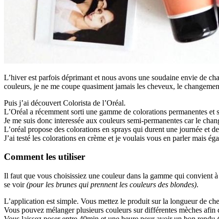
L’hiver est parfois déprimant et nous avons une soudaine envie de chang
couleurs, je ne me coupe quasiment jamais les cheveux, le changement
Puis j’ai découvert Colorista de l’Oréal.
L’Oréal a récemment sorti une gamme de colorations permanentes et s
Je me suis donc interessée aux couleurs semi-permanentes car le chan
L’oréal propose des colorations en sprays qui durent une journée et d
J’ai testé les colorations en crème et je voulais vous en parler mais 
Comment les utiliser
Il faut que vous choisissiez une couleur dans la gamme qui convient à
se voir
(pour les brunes qui prennent les couleurs des blondes)
.
L’application est simple. Vous mettez le produit sur la longueur de ch
Vous pouvez mélanger plusieurs couleurs sur différentes mèches afin 
Vous laissez poser entre 40min et une heure pour avoir un bon rendu