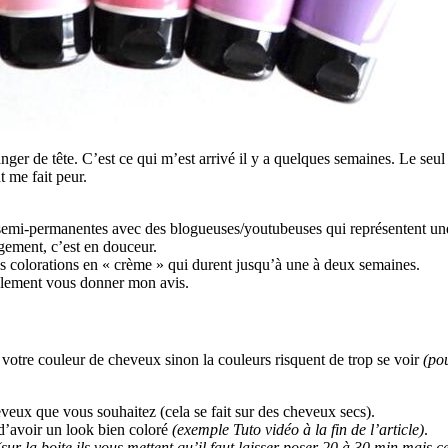
er de tête. C’est ce qui m’est arrivé il y a quelques semaines. Le seul so
 me fait peur.
emi-permanentes avec des blogueuses/youtubeuses qui représentent une
gement, c’est en douceur.
es colorations en « crème » qui durent jusqu’à une à deux semaines.
également vous donner mon avis.
 votre couleur de cheveux sinon la couleurs risquent de trop se voir
(po
eveux que vous souhaitez (cela se fait sur des cheveux secs).
d’avoir un look bien coloré
(exemple Tuto vidéo à la fin de l’article)
.
(sur la boite ils vous mettent qu’il faut laisser poser 20 à 30 min mais ce