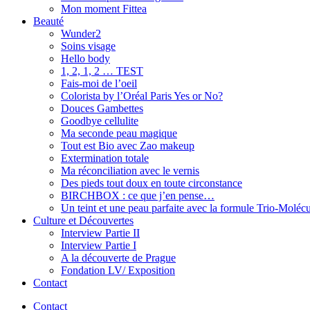
Mon moment Fittea
Beauté
Wunder2
Soins visage
Hello body
1, 2, 1, 2 … TEST
Fais-moi de l’oeil
Colorista by l’Oréal Paris Yes or No?
Douces Gambettes
Goodbye cellulite
Ma seconde peau magique
Tout est Bio avec Zao makeup
Extermination totale
Ma réconciliation avec le vernis
Des pieds tout doux en toute circonstance
BIRCHBOX : ce que j’en pense…
Un teint et une peau parfaite avec la formule Trio-Moléc
Culture et Découvertes
Interview Partie II
Interview Partie I
A la découverte de Prague
Fondation LV/ Exposition
Contact
Contact