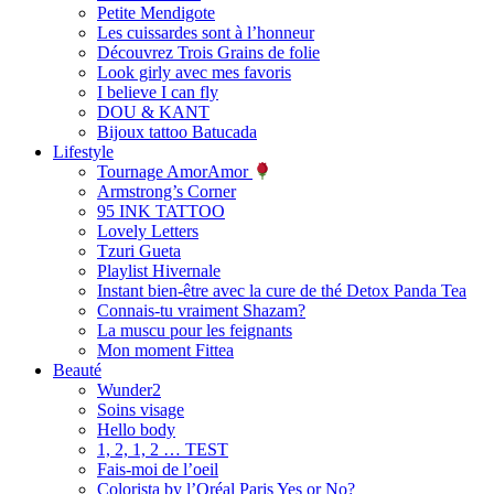
Petite Mendigote
Les cuissardes sont à l’honneur
Découvrez Trois Grains de folie
Look girly avec mes favoris
I believe I can fly
DOU & KANT
Bijoux tattoo Batucada
Lifestyle
Tournage AmorAmor
Armstrong’s Corner
95 INK TATTOO
Lovely Letters
Tzuri Gueta
Playlist Hivernale
Instant bien-être avec la cure de thé Detox Panda Tea
Connais-tu vraiment Shazam?
La muscu pour les feignants
Mon moment Fittea
Beauté
Wunder2
Soins visage
Hello body
1, 2, 1, 2 … TEST
Fais-moi de l’oeil
Colorista by l’Oréal Paris Yes or No?