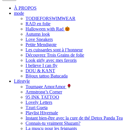
À PROPOS
mode
TODIEFORSWIMWEAR
RAD en folie
Halloween with Rad
Autumn look
Love Sneakers
Petite Mendigote
Les cuissardes sont à l’honneur
Découvrez Trois Grains de folie
Look girly avec mes favoris
I believe I can fly
DOU & KANT
Bijoux tattoo Batucada
Lifestyle
Tournage AmorAmor
Armstrong’s Corner
95 INK TATTOO
Lovely Letters
Tzuri Gueta
Playlist Hivernale
Instant bien-être avec la cure de thé Detox Panda Tea
Connais-tu vraiment Shazam?
La muscu pour les feignants