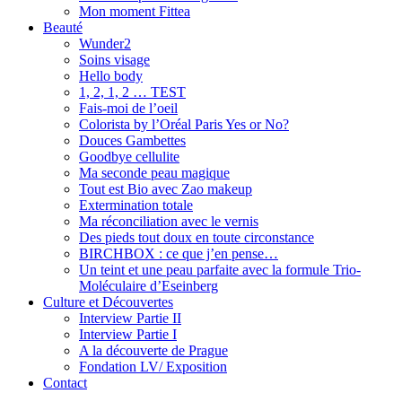
Mon moment Fittea
Beauté
Wunder2
Soins visage
Hello body
1, 2, 1, 2 … TEST
Fais-moi de l’oeil
Colorista by l’Oréal Paris Yes or No?
Douces Gambettes
Goodbye cellulite
Ma seconde peau magique
Tout est Bio avec Zao makeup
Extermination totale
Ma réconciliation avec le vernis
Des pieds tout doux en toute circonstance
BIRCHBOX : ce que j’en pense…
Un teint et une peau parfaite avec la formule Trio-
Moléculaire d’Eseinberg
Culture et Découvertes
Interview Partie II
Interview Partie I
A la découverte de Prague
Fondation LV/ Exposition
Contact