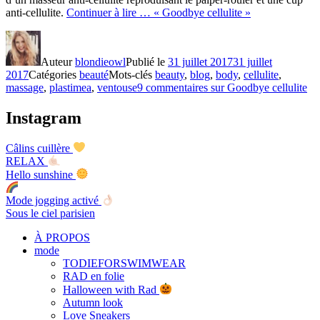
anti-cellulite.
Continuer à lire …
« Goodbye cellulite »
Auteur
blondieowl
Publié le
31 juillet 2017
31 juillet
2017
Catégories
beauté
Mots-clés
beauty
,
blog
,
body
,
cellulite
,
massage
,
plastimea
,
ventouse
9 commentaires
sur Goodbye cellulite
Instagram
Câlins cuillère
RELAX
Hello sunshine
Mode jogging activé
Sous le ciel parisien
À PROPOS
mode
TODIEFORSWIMWEAR
RAD en folie
Halloween with Rad
Autumn look
Love Sneakers