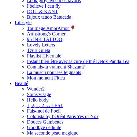
Look girly avec mes favoris
I believe I can fly
DOU & KANT
Bijoux tattoo Batucada
Lifestyle
Tournage AmorAmor
Armstrong’s Corner
95 INK TATTOO
Lovely Letters
Tzuri Gueta
Playlist Hivernale
Instant bien-être avec la cure de thé Detox Panda Tea
Connais-tu vraiment Shazam?
La muscu pour les feignants
Mon moment Fittea
Beauté
Wunder2
Soins visage
Hello body
1, 2, 1, 2 … TEST
Fais-moi de l’oeil
Colorista by l’Oréal Paris Yes or No?
Douces Gambettes
Goodbye cellulite
Ma seconde peau magique