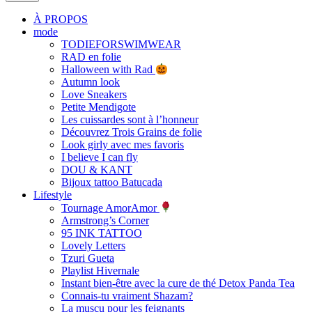
À PROPOS
mode
TODIEFORSWIMWEAR
RAD en folie
Halloween with Rad
Autumn look
Love Sneakers
Petite Mendigote
Les cuissardes sont à l’honneur
Découvrez Trois Grains de folie
Look girly avec mes favoris
I believe I can fly
DOU & KANT
Bijoux tattoo Batucada
Lifestyle
Tournage AmorAmor
Armstrong’s Corner
95 INK TATTOO
Lovely Letters
Tzuri Gueta
Playlist Hivernale
Instant bien-être avec la cure de thé Detox Panda Tea
Connais-tu vraiment Shazam?
La muscu pour les feignants