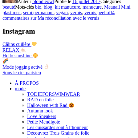
Auteur
blondieowl
Publié le
16 juillet 2017
Catégories
beauté
Mots-clés
bio
,
blog
,
kit manucure
,
manucure
,
Meanail Mini
,
plastimea
,
semi permanant
,
vegan
,
vernis
,
vernis peel off
4
commentaires
sur Ma réconciliation avec le vernis
Instagram
Câlins cuillère
RELAX
Hello sunshine
Mode jogging activé
Sous le ciel parisien
À PROPOS
mode
TODIEFORSWIMWEAR
RAD en folie
Halloween with Rad
Autumn look
Love Sneakers
Petite Mendigote
Les cuissardes sont à l’honneur
Découvrez Trois Grains de folie