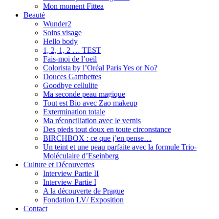
Mon moment Fittea
Beauté
Wunder2
Soins visage
Hello body
1, 2, 1, 2 … TEST
Fais-moi de l’oeil
Colorista by l’Oréal Paris Yes or No?
Douces Gambettes
Goodbye cellulite
Ma seconde peau magique
Tout est Bio avec Zao makeup
Extermination totale
Ma réconciliation avec le vernis
Des pieds tout doux en toute circonstance
BIRCHBOX : ce que j’en pense…
Un teint et une peau parfaite avec la formule Trio-
Moléculaire d’Eseinberg
Culture et Découvertes
Interview Partie II
Interview Partie I
A la découverte de Prague
Fondation LV/ Exposition
Contact