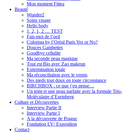
Mon moment Fittea
Beauté
Wunder2
Soins visage
Hello body
1, 2, 1, 2 … TEST
Fais-moi de l’oeil
Colorista by l’Oréal Paris Yes or No?
Douces Gambettes
Goodbye cellulite
Ma seconde peau magique
Tout est Bio avec Zao makeup
Extermination totale
Ma réconciliation avec le vernis
Des pieds tout doux en toute circonstance
BIRCHBOX : ce que j’en pense…
Un teint et une peau parfaite avec la formule Trio-
Moléculaire d’Eseinberg
Culture et Découvertes
Interview Partie II
Interview Partie I
A la découverte de Prague
Fondation LV/ Exposition
Contact