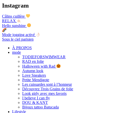
Instagram
Câlins cuillère
RELAX
Hello sunshine
Mode jogging activé
Sous le ciel parisien
À PROPOS
mode
TODIEFORSWIMWEAR
RAD en folie
Halloween with Rad
Autumn look
Love Sneakers
Petite Mendigote
Les cuissardes sont à l’honneur
Découvrez Trois Grains de folie
Look girly avec mes favoris
I believe I can fly
DOU & KANT
Bijoux tattoo Batucada
Lifestyle