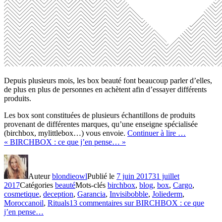
Depuis plusieurs mois, les box beauté font beaucoup parler d’elles,
de plus en plus de personnes en achètent afin d’essayer différents
produits.
Les box sont constituées de plusieurs échantillons de produits
provenant de différentes marques, qu’une enseigne spécialisée
(birchbox, mylittlebox…) vous envoie.
Continuer à lire …
« BIRCHBOX : ce que j’en pense… »
Auteur
blondieowl
Publié le
7 juin 2017
31 juillet
2017
Catégories
beauté
Mots-clés
birchbox
,
blog
,
box
,
Cargo
,
cosmetique
,
deception
,
Garancia
,
Invisibobble
,
Joliederm
,
Moroccanoil
,
Rituals
13 commentaires
sur BIRCHBOX : ce que
j’en pense…