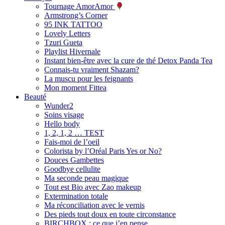
Tournage AmorAmor
Armstrong’s Corner
95 INK TATTOO
Lovely Letters
Tzuri Gueta
Playlist Hivernale
Instant bien-être avec la cure de thé Detox Panda Tea
Connais-tu vraiment Shazam?
La muscu pour les feignants
Mon moment Fittea
Beauté
Wunder2
Soins visage
Hello body
1, 2, 1, 2 … TEST
Fais-moi de l’oeil
Colorista by l’Oréal Paris Yes or No?
Douces Gambettes
Goodbye cellulite
Ma seconde peau magique
Tout est Bio avec Zao makeup
Extermination totale
Ma réconciliation avec le vernis
Des pieds tout doux en toute circonstance
BIRCHBOX : ce que j’en pense…