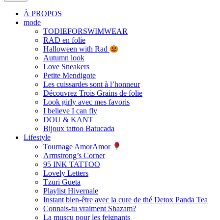
À PROPOS
mode
TODIEFORSWIMWEAR
RAD en folie
Halloween with Rad
Autumn look
Love Sneakers
Petite Mendigote
Les cuissardes sont à l’honneur
Découvrez Trois Grains de folie
Look girly avec mes favoris
I believe I can fly
DOU & KANT
Bijoux tattoo Batucada
Lifestyle
Tournage AmorAmor
Armstrong’s Corner
95 INK TATTOO
Lovely Letters
Tzuri Gueta
Playlist Hivernale
Instant bien-être avec la cure de thé Detox Panda Tea
Connais-tu vraiment Shazam?
La muscu pour les feignants