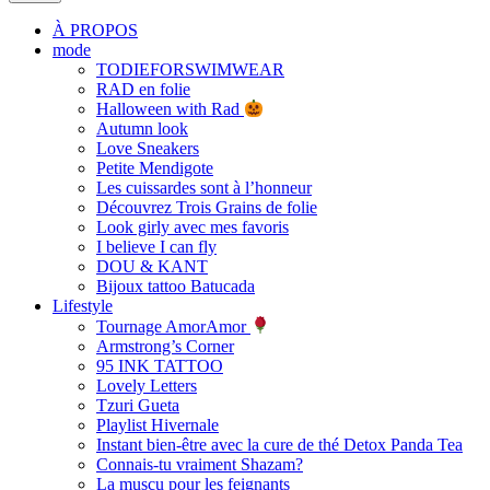
À PROPOS
mode
TODIEFORSWIMWEAR
RAD en folie
Halloween with Rad
Autumn look
Love Sneakers
Petite Mendigote
Les cuissardes sont à l’honneur
Découvrez Trois Grains de folie
Look girly avec mes favoris
I believe I can fly
DOU & KANT
Bijoux tattoo Batucada
Lifestyle
Tournage AmorAmor
Armstrong’s Corner
95 INK TATTOO
Lovely Letters
Tzuri Gueta
Playlist Hivernale
Instant bien-être avec la cure de thé Detox Panda Tea
Connais-tu vraiment Shazam?
La muscu pour les feignants