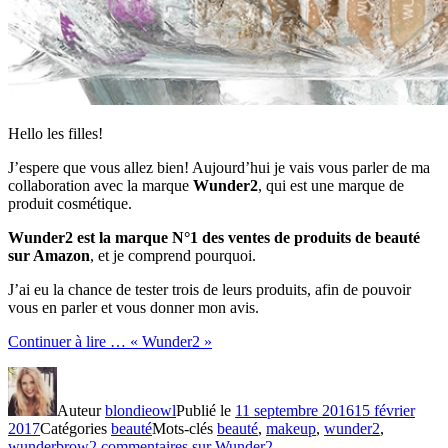
Hello les filles!
J’espere que vous allez bien! Aujourd’hui je vais vous parler de ma
collaboration avec la marque
Wunder2
, qui est une marque de
produit cosmétique.
Wunder2 est la marque N°1 des ventes de produits de beauté
sur Amazon
, et je comprend pourquoi.
J’ai eu la chance de tester trois de leurs produits, afin de pouvoir
vous en parler et vous donner mon avis.
Continuer à lire …
« Wunder2 »
Auteur
blondieowl
Publié le
11 septembre 2016
15 février
2017
Catégories
beauté
Mots-clés
beauté
,
makeup
,
wunder2
,
wunderbrow
2 commentaires
sur Wunder2