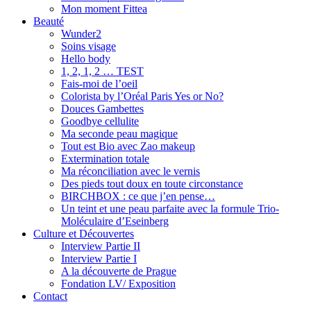
Mon moment Fittea
Beauté
Wunder2
Soins visage
Hello body
1, 2, 1, 2 … TEST
Fais-moi de l’oeil
Colorista by l’Oréal Paris Yes or No?
Douces Gambettes
Goodbye cellulite
Ma seconde peau magique
Tout est Bio avec Zao makeup
Extermination totale
Ma réconciliation avec le vernis
Des pieds tout doux en toute circonstance
BIRCHBOX : ce que j’en pense…
Un teint et une peau parfaite avec la formule Trio-
Moléculaire d’Eseinberg
Culture et Découvertes
Interview Partie II
Interview Partie I
A la découverte de Prague
Fondation LV/ Exposition
Contact