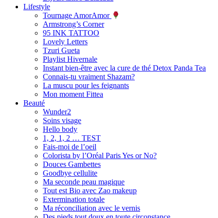
Lifestyle
Tournage AmorAmor
Armstrong’s Corner
95 INK TATTOO
Lovely Letters
Tzuri Gueta
Playlist Hivernale
Instant bien-être avec la cure de thé Detox Panda Tea
Connais-tu vraiment Shazam?
La muscu pour les feignants
Mon moment Fittea
Beauté
Wunder2
Soins visage
Hello body
1, 2, 1, 2 … TEST
Fais-moi de l’oeil
Colorista by l’Oréal Paris Yes or No?
Douces Gambettes
Goodbye cellulite
Ma seconde peau magique
Tout est Bio avec Zao makeup
Extermination totale
Ma réconciliation avec le vernis
Des pieds tout doux en toute circonstance