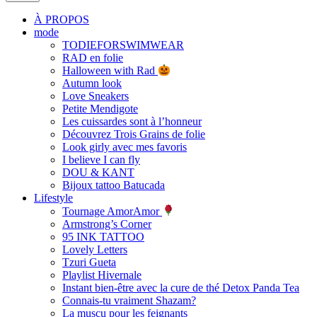
À PROPOS
mode
TODIEFORSWIMWEAR
RAD en folie
Halloween with Rad
Autumn look
Love Sneakers
Petite Mendigote
Les cuissardes sont à l’honneur
Découvrez Trois Grains de folie
Look girly avec mes favoris
I believe I can fly
DOU & KANT
Bijoux tattoo Batucada
Lifestyle
Tournage AmorAmor
Armstrong’s Corner
95 INK TATTOO
Lovely Letters
Tzuri Gueta
Playlist Hivernale
Instant bien-être avec la cure de thé Detox Panda Tea
Connais-tu vraiment Shazam?
La muscu pour les feignants