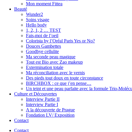
Mon moment Fittea
Beauté
Wunder2
Soins visage
Hello body
1, 2, 1, 2 … TEST
Fais-moi de l’oeil
Colorista by l’Oréal Paris Yes or No?
Douces Gambettes
Goodbye cellulite
Ma seconde peau magique
Tout est Bio avec Zao makeup
Extermination totale
Ma réconciliation avec le vernis
Des pieds tout doux en toute circonstance
BIRCHBOX : ce que j’en pense…
Un teint et une peau parfaite avec la formule Trio-Moléc
Culture et Découvertes
Interview Partie II
Interview Partie I
A la découverte de Prague
Fondation LV/ Exposition
Contact
Contact