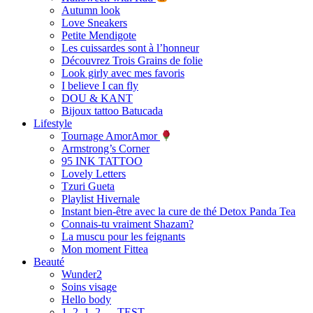
Autumn look
Love Sneakers
Petite Mendigote
Les cuissardes sont à l’honneur
Découvrez Trois Grains de folie
Look girly avec mes favoris
I believe I can fly
DOU & KANT
Bijoux tattoo Batucada
Lifestyle
Tournage AmorAmor
Armstrong’s Corner
95 INK TATTOO
Lovely Letters
Tzuri Gueta
Playlist Hivernale
Instant bien-être avec la cure de thé Detox Panda Tea
Connais-tu vraiment Shazam?
La muscu pour les feignants
Mon moment Fittea
Beauté
Wunder2
Soins visage
Hello body
1, 2, 1, 2 … TEST