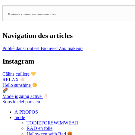
Navigation des articles
Publié dans
Tout est Bio avec Zao makeup
Instagram
Câlins cuillère
RELAX
Hello sunshine
Mode jogging activé
Sous le ciel parisien
À PROPOS
mode
TODIEFORSWIMWEAR
RAD en folie
Halloween with Rad