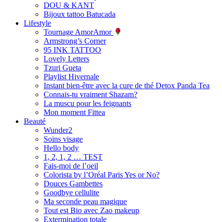
DOU & KANT
Bijoux tattoo Batucada
Lifestyle
Tournage AmorAmor
Armstrong’s Corner
95 INK TATTOO
Lovely Letters
Tzuri Gueta
Playlist Hivernale
Instant bien-être avec la cure de thé Detox Panda Tea
Connais-tu vraiment Shazam?
La muscu pour les feignants
Mon moment Fittea
Beauté
Wunder2
Soins visage
Hello body
1, 2, 1, 2 … TEST
Fais-moi de l’oeil
Colorista by l’Oréal Paris Yes or No?
Douces Gambettes
Goodbye cellulite
Ma seconde peau magique
Tout est Bio avec Zao makeup
Extermination totale