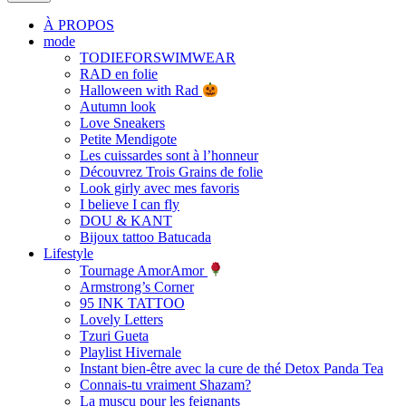
À PROPOS
mode
TODIEFORSWIMWEAR
RAD en folie
Halloween with Rad
Autumn look
Love Sneakers
Petite Mendigote
Les cuissardes sont à l’honneur
Découvrez Trois Grains de folie
Look girly avec mes favoris
I believe I can fly
DOU & KANT
Bijoux tattoo Batucada
Lifestyle
Tournage AmorAmor
Armstrong’s Corner
95 INK TATTOO
Lovely Letters
Tzuri Gueta
Playlist Hivernale
Instant bien-être avec la cure de thé Detox Panda Tea
Connais-tu vraiment Shazam?
La muscu pour les feignants