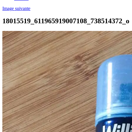
Image suivante
18015519_611965919007108_738514372_o