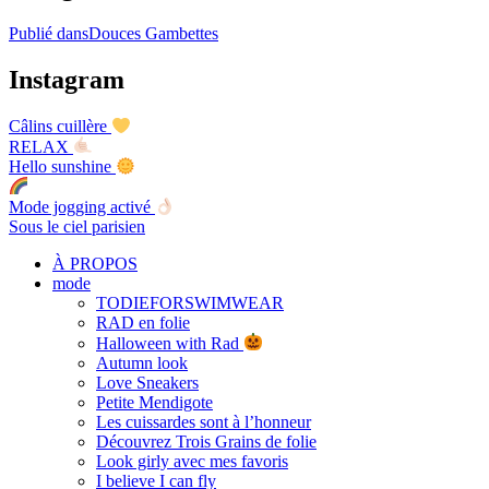
Publié dans
Douces Gambettes
Instagram
Câlins cuillère
RELAX
Hello sunshine
Mode jogging activé
Sous le ciel parisien
À PROPOS
mode
TODIEFORSWIMWEAR
RAD en folie
Halloween with Rad
Autumn look
Love Sneakers
Petite Mendigote
Les cuissardes sont à l’honneur
Découvrez Trois Grains de folie
Look girly avec mes favoris
I believe I can fly