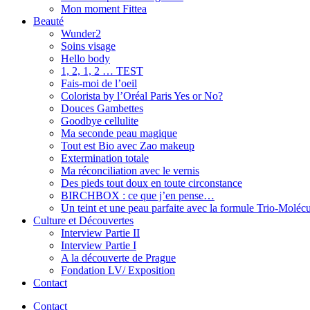
Mon moment Fittea
Beauté
Wunder2
Soins visage
Hello body
1, 2, 1, 2 … TEST
Fais-moi de l’oeil
Colorista by l’Oréal Paris Yes or No?
Douces Gambettes
Goodbye cellulite
Ma seconde peau magique
Tout est Bio avec Zao makeup
Extermination totale
Ma réconciliation avec le vernis
Des pieds tout doux en toute circonstance
BIRCHBOX : ce que j’en pense…
Un teint et une peau parfaite avec la formule Trio-Moléc
Culture et Découvertes
Interview Partie II
Interview Partie I
A la découverte de Prague
Fondation LV/ Exposition
Contact
Contact