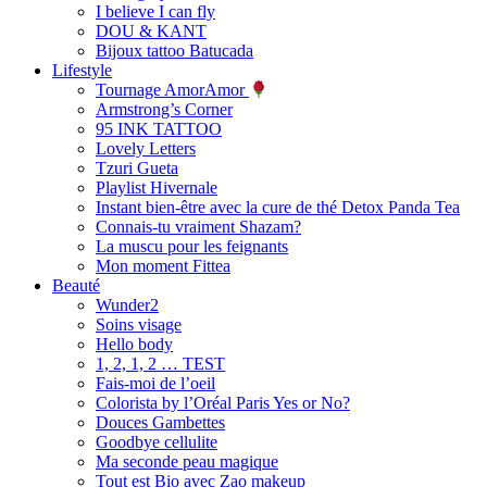
I believe I can fly
DOU & KANT
Bijoux tattoo Batucada
Lifestyle
Tournage AmorAmor
Armstrong’s Corner
95 INK TATTOO
Lovely Letters
Tzuri Gueta
Playlist Hivernale
Instant bien-être avec la cure de thé Detox Panda Tea
Connais-tu vraiment Shazam?
La muscu pour les feignants
Mon moment Fittea
Beauté
Wunder2
Soins visage
Hello body
1, 2, 1, 2 … TEST
Fais-moi de l’oeil
Colorista by l’Oréal Paris Yes or No?
Douces Gambettes
Goodbye cellulite
Ma seconde peau magique
Tout est Bio avec Zao makeup