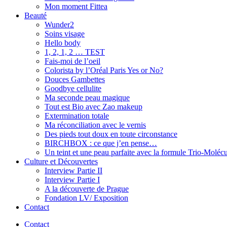
Mon moment Fittea
Beauté
Wunder2
Soins visage
Hello body
1, 2, 1, 2 … TEST
Fais-moi de l’oeil
Colorista by l’Oréal Paris Yes or No?
Douces Gambettes
Goodbye cellulite
Ma seconde peau magique
Tout est Bio avec Zao makeup
Extermination totale
Ma réconciliation avec le vernis
Des pieds tout doux en toute circonstance
BIRCHBOX : ce que j’en pense…
Un teint et une peau parfaite avec la formule Trio-Moléc
Culture et Découvertes
Interview Partie II
Interview Partie I
A la découverte de Prague
Fondation LV/ Exposition
Contact
Contact