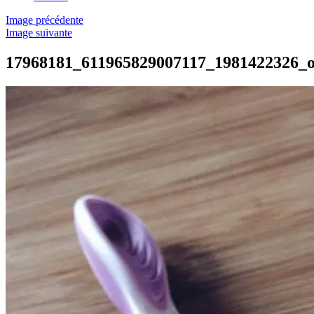
Image précédente
Image suivante
17968181_611965829007117_1981422326_