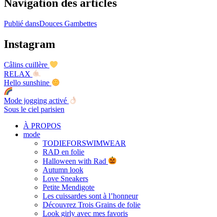
Navigation des articles
Publié dans
Douces Gambettes
Instagram
Câlins cuillère
RELAX
Hello sunshine
Mode jogging activé
Sous le ciel parisien
À PROPOS
mode
TODIEFORSWIMWEAR
RAD en folie
Halloween with Rad
Autumn look
Love Sneakers
Petite Mendigote
Les cuissardes sont à l’honneur
Découvrez Trois Grains de folie
Look girly avec mes favoris