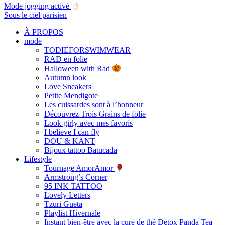
Mode jogging activé
Sous le ciel parisien
À PROPOS
mode
TODIEFORSWIMWEAR
RAD en folie
Halloween with Rad
Autumn look
Love Sneakers
Petite Mendigote
Les cuissardes sont à l’honneur
Découvrez Trois Grains de folie
Look girly avec mes favoris
I believe I can fly
DOU & KANT
Bijoux tattoo Batucada
Lifestyle
Tournage AmorAmor
Armstrong’s Corner
95 INK TATTOO
Lovely Letters
Tzuri Gueta
Playlist Hivernale
Instant bien-être avec la cure de thé Detox Panda Tea