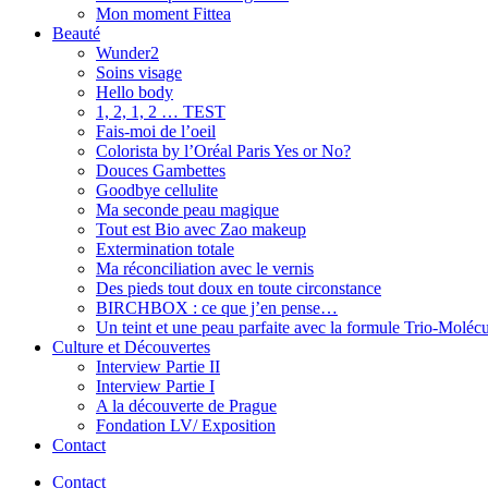
Mon moment Fittea
Beauté
Wunder2
Soins visage
Hello body
1, 2, 1, 2 … TEST
Fais-moi de l’oeil
Colorista by l’Oréal Paris Yes or No?
Douces Gambettes
Goodbye cellulite
Ma seconde peau magique
Tout est Bio avec Zao makeup
Extermination totale
Ma réconciliation avec le vernis
Des pieds tout doux en toute circonstance
BIRCHBOX : ce que j’en pense…
Un teint et une peau parfaite avec la formule Trio-Moléc
Culture et Découvertes
Interview Partie II
Interview Partie I
A la découverte de Prague
Fondation LV/ Exposition
Contact
Contact