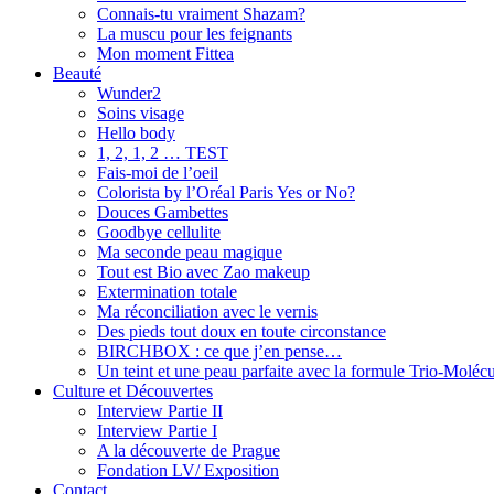
Connais-tu vraiment Shazam?
La muscu pour les feignants
Mon moment Fittea
Beauté
Wunder2
Soins visage
Hello body
1, 2, 1, 2 … TEST
Fais-moi de l’oeil
Colorista by l’Oréal Paris Yes or No?
Douces Gambettes
Goodbye cellulite
Ma seconde peau magique
Tout est Bio avec Zao makeup
Extermination totale
Ma réconciliation avec le vernis
Des pieds tout doux en toute circonstance
BIRCHBOX : ce que j’en pense…
Un teint et une peau parfaite avec la formule Trio-Moléc
Culture et Découvertes
Interview Partie II
Interview Partie I
A la découverte de Prague
Fondation LV/ Exposition
Contact