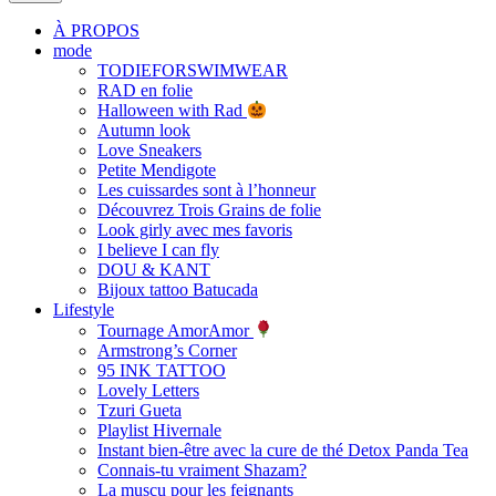
À PROPOS
mode
TODIEFORSWIMWEAR
RAD en folie
Halloween with Rad
Autumn look
Love Sneakers
Petite Mendigote
Les cuissardes sont à l’honneur
Découvrez Trois Grains de folie
Look girly avec mes favoris
I believe I can fly
DOU & KANT
Bijoux tattoo Batucada
Lifestyle
Tournage AmorAmor
Armstrong’s Corner
95 INK TATTOO
Lovely Letters
Tzuri Gueta
Playlist Hivernale
Instant bien-être avec la cure de thé Detox Panda Tea
Connais-tu vraiment Shazam?
La muscu pour les feignants